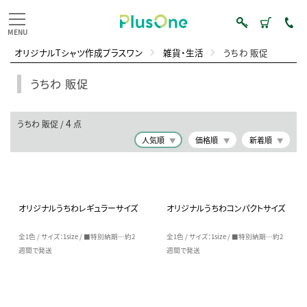
オリジナルTシャツ作成プラスワン
雑貨・生活
うちわ 販促
うちわ 販促
4
うちわ 販促 /
点
人気順
価格順
新着順
オリジナルうちわレギュラーサイズ
オリジナルうちわコンパクトサイズ
全1色 / サイズ：1size / ■特別納期…約2
全1色 / サイズ：1size / ■特別納期…約2
週間で発送
週間で発送