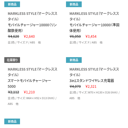
新商品
新商品
MARKLESS STYLE（マークレスス
MARKLESS STYLE（マークレスス
タイル）
タイル）
モバイルチャージャー10000（リン
モバイルチャージャー10000（凖固
酸鉄使用）
体使用）
￥4,620
￥2,640
￥6,050
￥3,454
全2色 / サイズ：F / ABS 他
全2色 / サイズ：F / ABS 他
在庫限り
新商品
MARKLESS STYLE（マークレスス
MARKLESS STYLE（マークレスス
タイル）
タイル）
スマートモバイルチャージャー
3in1スタンドワイヤレス充電器
5000
￥4,070
￥2,321
￥2,112
￥1,210
全2色 / サイズ：W70×H130×D26（mm） /
全2色 / サイズ：W64×H92×D13（mm） /
ABS 他
ABS 他
新商品