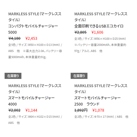
MARKLESS STYLE（マークレスス
MARKLESS STYLE（マークレスス
タイル）
タイル）
コンパクトモバイルチャージャー
全面印刷できるUSBエコカイロ
5000
￥2,805
￥1,606
￥4,180
￥2,453
全3色 / サイズ：W56×H100×D25（mm）
全5色 / サイズ：W50×H100×D13（mm） /
※バッテリー容量2000mAh、本体重量約
ABS 他 ※最大出力2.0A、バッテリー容
97g / アルミ、ABS 他
量5000mAh、本体重量約91g、
在庫限り
在庫限り
MARKLESS STYLE（マークレスス
MARKLESS STYLE（マークレスス
タイル）
タイル）
スマートモバイルチャージャー
スマートモバイルチャージャー
4000
2500 ラウンド
￥2,002
￥1,144
1,892円
￥1,078
全2色 / サイズ：W64×H102×D15（mm） /
全2色 / サイズ：Φ70×17（mm） / ABS 他
ABS 他