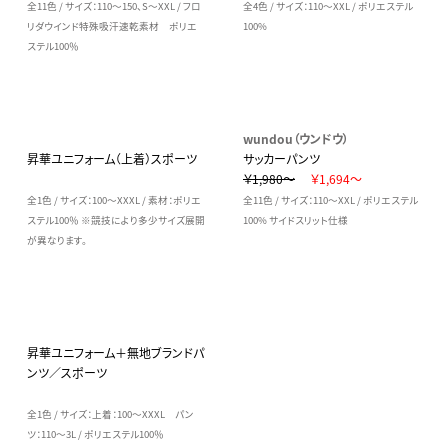
全11色 / サイズ：110～150、S～XXL / フロ
全4色 / サイズ：110～XXL / ポリエステル
リダウインド特殊吸汗速乾素材 ポリエ
100%
ステル100％
wundou（ウンドウ）
昇華ユニフォーム（上着）スポーツ
サッカーパンツ
￥1,980～
￥1,694～
全1色 / サイズ：100～XXXL / 素材：ポリエ
全11色 / サイズ：110～XXL / ポリエステル
ステル100％ ※競技により多少サイズ展開
100% サイドスリット仕様
が異なります。
昇華ユニフォーム＋無地ブランドパ
ンツ／スポーツ
全1色 / サイズ：上着：100～XXXL パン
ツ：110～3L / ポリエステル100％