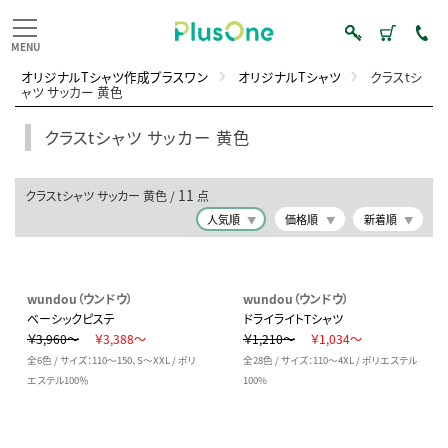
オリジナルTシャツ作成プラスワン
オリジナルTシャツ
クラスtシ
ャツ サッカー 黄色
クラスtシャツ サッカー 黄色
11
クラスtシャツ サッカー 黄色 /
点
人気順
価格順
新着順
wundou（ウンドウ）
wundou（ウンドウ）
ベーシックピステ
ドライライトTシャツ
￥3,960～
￥3,388～
￥1,210～
￥1,034～
全6色 / サイズ：110～150、S～XXL / ポリ
全28色 / サイズ：110～4XL / ポリエステル
エステル100％
100%