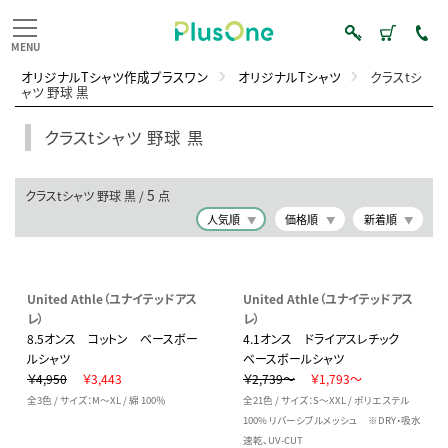
オリジナルTシャツ作成プラスワン
オリジナルTシャツ
クラスtシ
ャツ 野球 黒
クラスtシャツ 野球 黒
5
クラスtシャツ 野球 黒 /
点
人気順
価格順
新着順
United Athle（ユナイテッドアス
United Athle（ユナイテッドアス
レ）
レ）
8.5オンス コットン ベースボー
4.1オンス ドライアスレチック
ルシャツ
ベースボールシャツ
￥4,950
￥3,443
￥2,739～
￥1,793～
全3色 / サイズ：M～XL / 綿 100％
全21色 / サイズ：S～XXL / ポリエステル
100% リバーシブルメッシュ ※DRY・吸水
速乾、UV-CUT