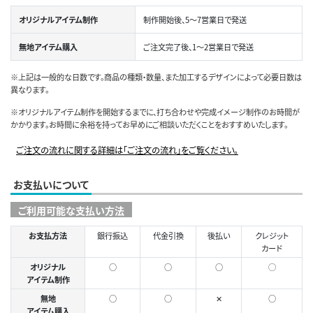
オリジナルアイテム制作
制作開始後、5～7営業日で発送
無地アイテム購入
ご注文完了後、1～2営業日で発送
※上記は一般的な日数です。商品の種類・数量、また加工するデザインによって必要日数は
異なります。
※オリジナルアイテム制作を開始するまでに、打ち合わせや完成イメージ制作のお時間が
かかります。お時間に余裕を持ってお早めにご相談いただくことをおすすめいたします。
ご注文の流れに関する詳細は「ご注文の流れ」をご覧ください。
お支払いについて
ご利用可能な支払い方法
お支払方法
銀行振込
代金引換
後払い
クレジット
カード
オリジナル
○
○
○
◯
アイテム制作
無地
○
○
✕
○
アイテム購入