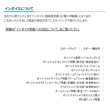
インボイスについて
当社から発行いたしますインボイス（適格請求書）は「購入明細書」となります。
ご注文いただきました商品の発送が完了したタイミングで発行いたします。
詳細は「インボイス制度への対応について」をご覧ください。
スポーツウェア
スポーツ種目別
オリジナル販促・ノベルティグッズ
オリジナルスタッフウェア特集（展示会・商談会向け）
オリジナルスタッフユニフォーム
オリジナルスタッフTシャツ
オリジナルチームTシャツ（イベント向け）
オリジナルドライウェア特集（チームTシャツ・練習着向け）
オリジナルクラスTシャツ・ウェア特集（学園祭・文化祭・体育祭向け）
クラスTシャツ（文化祭・体育祭向け）
チームTシャツ特集（部活・サークル向け）
オリジナルTシャツをオンスで選ぶ
売れ筋Tシャツ特集