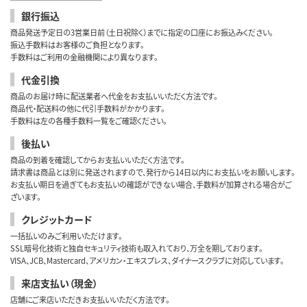
銀行振込
商品発送予定日の3営業日前（土日祝除く）までに指定の口座にお振込みください。
振込手数料はお客様のご負担となります。
手数料はご利用の金融機関により異なります。
代金引換
商品のお届け時に配送業者へ代金をお支払いいただく方法です。
商品代・配送料の他に代引手数料がかかります。
手数料は左の各種手数料一覧をご確認ください。
後払い
商品の到着を確認してからお支払いいただく方法です。
請求書は商品とは別に発送されますので、発行から14日以内にお支払いをお願いします。
お支払い期日を過ぎてもお支払いの確認ができない場合、手数料が加算される場合がご
ざいます。
クレジットカード
一括払いのみご利用いただけます。
SSL暗号化技術と独自セキュリティ技術も取入れており、万全を期しております。
VISA、JCB、Mastercard、アメリカン・エキスプレス、ダイナースクラブに対応しています。
来店支払い（現金）
店舗にご来店いただきお支払いいただく方法です。