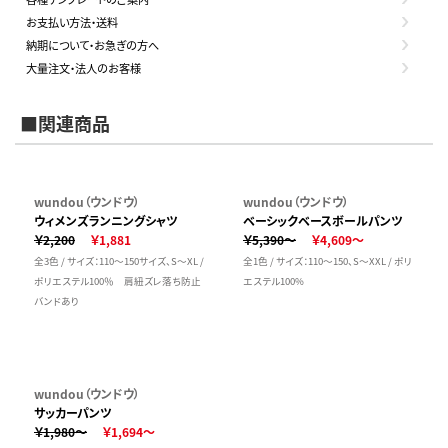
お支払い方法・送料
納期について・お急ぎの方へ
大量注文・法人のお客様
■関連商品
wundou（ウンドウ）
wundou（ウンドウ）
ウィメンズランニングシャツ
ベーシックベースボールパンツ
￥2,200
￥1,881
￥5,390～
￥4,609～
全3色 / サイズ：110～150サイズ、S～XL /
全1色 / サイズ：110～150、S～XXL / ポリ
ポリエステル100％ 肩紐ズレ落ち防止
エステル100%
バンドあり
wundou（ウンドウ）
サッカーパンツ
￥1,980～
￥1,694～