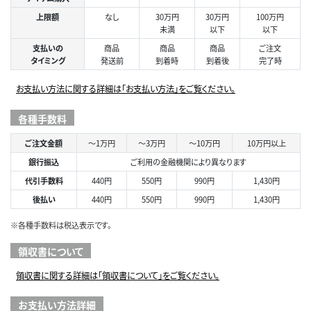
上限額
なし
30万円
30万円
100万円
未満
以下
以下
支払いの
商品
商品
商品
ご注文
タイミング
発送前
到着時
到着後
完了時
お支払い方法に関する詳細は「お支払い方法」をご覧ください。
各種手数料
ご注文金額
～1万円
～3万円
～10万円
10万円以上
銀行振込
ご利用の金融機関により異なります
代引手数料
440円
550円
990円
1,430円
後払い
440円
550円
990円
1,430円
※各種手数料は税込表示です。
領収書について
領収書に関する詳細は「領収書について」をご覧ください。
お支払い方法詳細