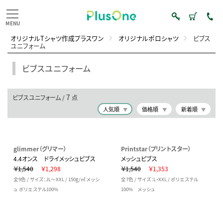
オリジナルTシャツ作成プラスワン
オリジナルポロシャツ
ビブス
ユニフォーム
ビブスユニフォーム
7
ビブスユニフォーム /
点
人気順
価格順
新着順
glimmer（グリマー）
Printstar（プリントスター）
4.4オンス ドライメッシュビブス
メッシュビブス
￥1,540
￥1,298
￥1,540
￥1,353
全9色 / サイズ：JL～XXL / 150g/㎡ メッシ
全7色 / サイズ：L・XXL / ポリエステル
ュ ポリエステル100%
100% メッシュ