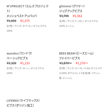
M'sPROJECT（エムズプロジェク
glimmer（グリマー）
ト）
ジップアップビブス
メッシュベストアッパッパ
￥1,705
￥1,562
￥1,650
￥1,375
全6色 / サイズ：F～XXL / ポリエステル
全9色 / サイズ：JF・F・XL / ポリエステル
100％ メッシュ
100％
wundou（ウンドウ）
BEES BEAM（ビーズビーム）
ベーシックビブス
ファイバービブス
￥1,320
￥1,133
￥1,870～
￥1,276～
全5色 / サイズ：JS～L / ポリエステル
全9色 / サイズ：JL～XL / 4.3oz ポリエステ
100％
ル100% ダブルフェイス生地(表：フラット、
裏：メッシュ)
LIFEMAX（ライフマックス）
ビブス（ポリジン加工）