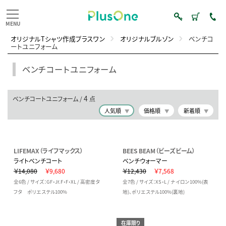
オリジナルTシャツ作成プラスワン
オリジナルブルゾン
ベンチコ
ートユニフォーム
ベンチコートユニフォーム
4
ベンチコートユニフォーム /
点
人気順
価格順
新着順
LIFEMAX（ライフマックス）
BEES BEAM（ビーズビーム）
ライトベンチコート
ベンチウォーマー
￥14,080
￥9,680
￥12,430
￥7,568
全6色 / サイズ：GF・Jr.F・F・XL / 高密度タ
全7色 / サイズ：XS・L / ナイロン100%(表
フタ ポリエステル100%
地)、ポリエステル100%(裏地)
在庫限り