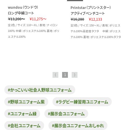
wundou（ウンドウ）
Printstar（プリントスター）
ロング中綿コート
アクティブベンチコート
￥13,200～
￥11,275～
￥16,280
￥12,133
全2色 / サイズ：110～XL / 表地：ナイロン
全5色 / サイズ：150～XL / 表地：ポリエス
100％ 中綿：ポリエステル100％ 裏地：ポリ
テル100%高密度タフタ 中綿：ポリエス
エステル100％
テル100% 裏地：ポリエステル100%タフタ
⟨
1
⟩
#かっこいい社会人野球ユニフォーム
#野球ユニフォーム紫
#ラグビー練習用ユニフォーム
#ユニフォーム緑
#展示会ユニフォーム
#会社ユニフォーム
#展示会ユニフォームおしゃれ