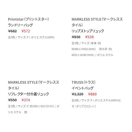
Printstar（プリントスター）
MARKLESS STYLE（マークレスス
ランドリーバッグ
タイル）
￥682
￥572
リップストップリュック
￥836
￥539
全9色 / サイズ：F / ポリエステル100％
全5色 / サイズ：本体：約
W380×H410（mm） 持ち手：約
W25×H240（mm） / ポリエステル
MARKLESS STYLE（マークレスス
TRUSS（トラス）
タイル）
イベントバッグ
リフレクター付巾着リュック
￥1,320
￥880
￥550
￥374
全6色 / サイズ：F / ポリエステル100%(ヒ
全3色 / サイズ：F：約350×410（ｍｍ） / ポ
モ：ポリプロピレン)
リエステル 他