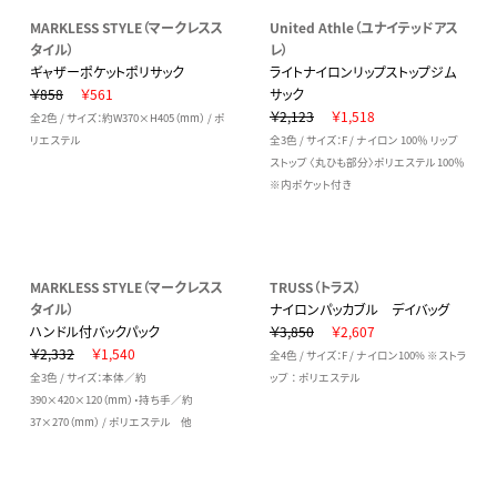
MARKLESS STYLE（マークレスス
United Athle（ユナイテッドアス
タイル）
レ）
ギャザーポケットポリサック
ライトナイロンリップストップジム
￥858
￥561
サック
￥2,123
￥1,518
全2色 / サイズ：約W370×H405（mm） / ポ
リエステル
全3色 / サイズ：F / ナイロン 100％ リップ
ストップ 〈丸ひも部分〉ポリエステル 100％
※内ポケット付き
MARKLESS STYLE（マークレスス
TRUSS（トラス）
タイル）
ナイロンパッカブル デイバッグ
ハンドル付バックパック
￥3,850
￥2,607
￥2,332
￥1,540
全4色 / サイズ：F / ナイロン100% ※ストラ
全3色 / サイズ：本体／約
ップ ： ポリエステル
390×420×120（mm）・持ち手／約
37×270（mm） / ポリエステル 他