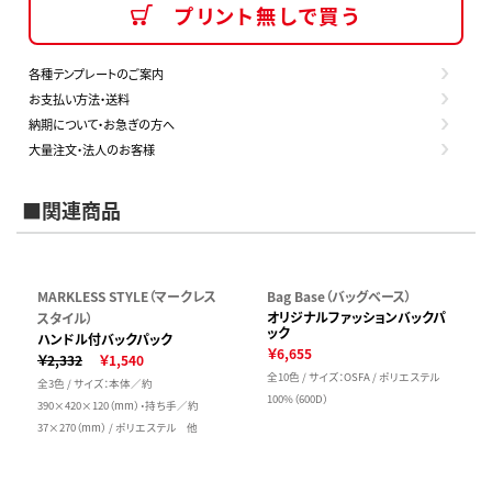
プリント無しで買う
各種テンプレートのご案内
お支払い方法・送料
納期について・お急ぎの方へ
大量注文・法人のお客様
■関連商品
MARKLESS STYLE（マークレス
Bag Base（バッグベース）
オリジナルファッションバックパ
スタイル）
ック
ハンドル付バックパック
￥6,655
￥2,332
￥1,540
全10色 / サイズ：OSFA / ポリエステル
全3色 / サイズ：本体／約
100%（600D）
390×420×120（mm）・持ち手／約
37×270（mm） / ポリエステル 他