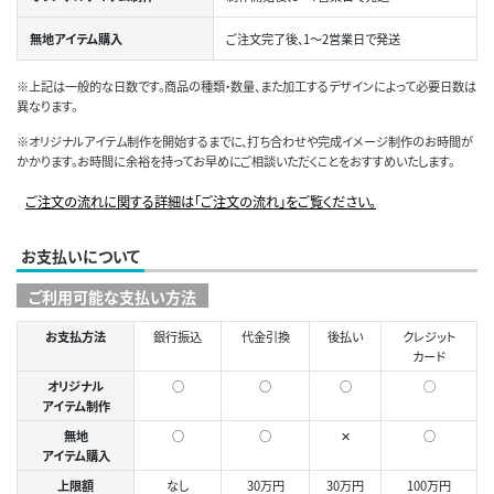
無地アイテム購入
ご注文完了後、1～2営業日で発送
※上記は一般的な日数です。商品の種類・数量、また加工するデザインによって必要日数は
異なります。
※オリジナルアイテム制作を開始するまでに、打ち合わせや完成イメージ制作のお時間が
かかります。お時間に余裕を持ってお早めにご相談いただくことをおすすめいたします。
ご注文の流れに関する詳細は「ご注文の流れ」をご覧ください。
お支払いについて
ご利用可能な支払い方法
お支払方法
銀行振込
代金引換
後払い
クレジット
カード
オリジナル
○
○
○
◯
アイテム制作
無地
○
○
✕
○
アイテム購入
上限額
なし
30万円
30万円
100万円