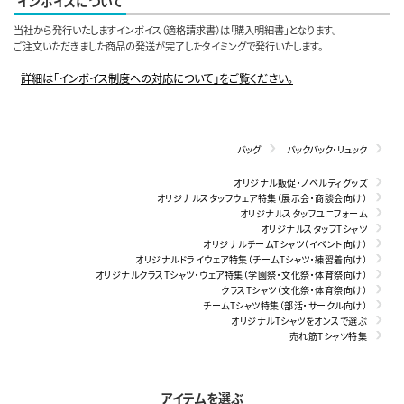
インボイスについて
当社から発行いたしますインボイス（適格請求書）は「購入明細書」となります。
ご注文いただきました商品の発送が完了したタイミングで発行いたします。
詳細は「インボイス制度への対応について」をご覧ください。
バッグ
バックパック・リュック
オリジナル販促・ノベルティグッズ
オリジナルスタッフウェア特集（展示会・商談会向け）
オリジナルスタッフユニフォーム
オリジナルスタッフTシャツ
オリジナルチームTシャツ（イベント向け）
オリジナルドライウェア特集（チームTシャツ・練習着向け）
オリジナルクラスTシャツ・ウェア特集（学園祭・文化祭・体育祭向け）
クラスTシャツ（文化祭・体育祭向け）
チームTシャツ特集（部活・サークル向け）
オリジナルTシャツをオンスで選ぶ
売れ筋Tシャツ特集
アイテムを選ぶ