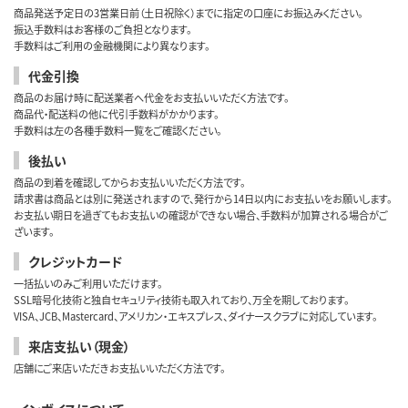
商品発送予定日の3営業日前（土日祝除く）までに指定の口座にお振込みください。
振込手数料はお客様のご負担となります。
手数料はご利用の金融機関により異なります。
代金引換
商品のお届け時に配送業者へ代金をお支払いいただく方法です。
商品代・配送料の他に代引手数料がかかります。
手数料は左の各種手数料一覧をご確認ください。
後払い
商品の到着を確認してからお支払いいただく方法です。
請求書は商品とは別に発送されますので、発行から14日以内にお支払いをお願いします。
お支払い期日を過ぎてもお支払いの確認ができない場合、手数料が加算される場合がご
ざいます。
クレジットカード
一括払いのみご利用いただけます。
SSL暗号化技術と独自セキュリティ技術も取入れており、万全を期しております。
VISA、JCB、Mastercard、アメリカン・エキスプレス、ダイナースクラブに対応しています。
来店支払い（現金）
店舗にご来店いただきお支払いいただく方法です。