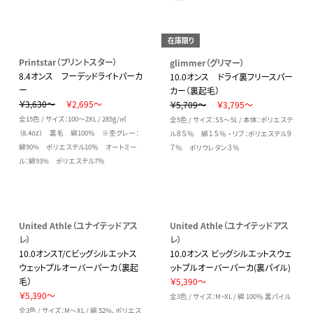
在庫限り
Printstar（プリントスター）
glimmer（グリマー）
8.4オンス フーデッドライトパーカ
10.0オンス ドライ裏フリースパー
ー
カー（裏起毛）
￥3,630～
￥2,695～
￥5,709～
￥3,795～
全15色 / サイズ：100～2XL / 285g/㎡
全5色 / サイズ：SS～5L / 本体：ポリエステ
（8.4oz） 裏毛 綿100％ ※杢グレー：
ル８５％ 綿１５％ ・ リブ：ポリエステル９
綿90% ポリエステル10％ オートミー
７％ ポリウレタン３％
ル：綿93% ポリエステル7％
United Athle（ユナイテッドアス
United Athle（ユナイテッドアス
レ）
レ）
10.0オンスT/Cビッグシルエットス
10.0オンス ビッグシルエットスウェ
ウェットプルオーバーパーカ（裏起
ットプルオーバーパーカ(裏パイル)
毛）
￥5,390～
￥5,390～
全3色 / サイズ：M~XL / 綿 100％ 裏パイル
全3色 / サイズ：M～XL / 綿 52%、ポリエス