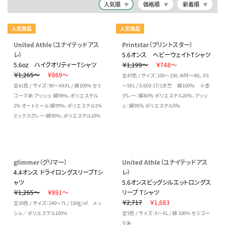
人気順
価格順
新着順
人気商品
人気商品
United Athle（ユナイテッドアス
Printstar（プリントスター）
レ）
5.6オンス ヘビーウェイトTシャツ
5.6oz ハイクオリティーTシャツ
￥1,199～
￥748～
￥1,265～
￥869～
全47色 / サイズ：100～150、WＭ～WL、XS
全61色 / サイズ：90～XXXL / 綿100% セミ
～5XL / 5.6Oz 17/1天竺 綿100％ ※杢
コーマ糸 アッシュ:綿98%、ポリエステル
グレー：綿80％ ポリエステル20％、アッシ
2% オートミール:綿99%、ポリエステル1%
ュ：綿95％ ポリエステル5％
ミックスグレー:綿90%、ポリエステル10%
glimmer（グリマー）
United Athle（ユナイテッドアス
4.4オンス ドライロングスリーブTシ
レ）
ャツ
5.6オンスビッグシルエットロングス
￥1,265～
￥891～
リーブ Tシャツ
￥2,717
￥1,683
全20色 / サイズ：140～7L / 150g/㎡ メッ
シュ／ポリエステル100%
全5色 / サイズ：S～XL / 綿 100% セミコー
マ糸