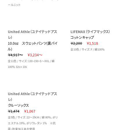
ールニット
United Athle（ユナイテッドアス
LIFEMAX（ライフマックス）
レ）
コットンキャップ
10.0oz スウェットパンツ(裏パイ
￥2,200
￥1,518
ル)
全10色 / サイズ：F / 綿100％
￥4,917～
￥3,234～
全11色 / サイズ：130・150・S～XXL / 綿
100％ 32s×10s
United Athle（ユナイテッドアス
レ）
クルーソックス
￥1,474
￥1,067
全5色 / サイズ：22～29cm / 綿 80％、ポリ
エステル 19％、ポリウレタン 1％ ※抗
菌・防臭加工糸を使用