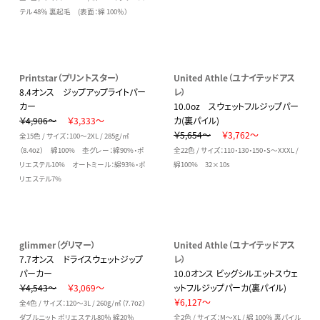
テル 48％ 裏起毛 (表面：綿 100％）
Printstar（プリントスター）
United Athle（ユナイテッドアス
8.4オンス ジップアップライトパー
レ）
カー
10.0oz スウェットフルジップパー
￥4,906～
￥3,333～
カ(裏パイル)
￥5,654～
￥3,762～
全15色 / サイズ：100～2XL / 285g/㎡
（8.4oz） 綿100% 杢グレー：綿90%・ポ
全22色 / サイズ：110・130・150・S～XXXL /
リエステル10% オートミール：綿93%・ポ
綿100% 32×10s
リエステル7%
glimmer（グリマー）
United Athle（ユナイテッドアス
7.7オンス ドライスウェットジップ
レ）
パーカー
10.0オンス ビッグシルエットスウェ
￥4,543～
￥3,069～
ットフルジップパーカ(裏パイル)
￥6,127～
全4色 / サイズ：120～3L / 260g/㎡（7.7oz）
ダブルニット ポリエステル80％ 綿20％
全2色 / サイズ：M～XL / 綿 100％ 裏パイル