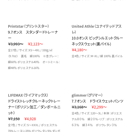
Printstar（プリントスター）
United Athle（ユナイテッドアス
9.7オンス スタンダードトレーナ
レ）
ー
10.0オンス ビッグシルエットクルー
￥3,993～
￥2,123～
ネックスウェット(裏パイル)
￥4,180～
全17色 / サイズ：XS～4XL / 330g/㎡
（9.7oz） 裏毛 綿100％ ※杢グレー：
全4色 / サイズ：M~XL / 綿 100％ 裏パイル
綿60％ ポリエステル40％ オートミール：
綿48％ ポリエステル16％
LIFEMAX（ライフマックス）
glimmer（グリマー）
ドライストレッチクルーネックトレー
7.7オンス ドライスウェットパンツ
ナー（ポリジン加工／ダンボールニ
￥3,168～
￥2,299～
ット）
全4色 / サイズ：120～3L / 本体：ポリエス
￥7,150
￥4,928
テル８０％ 綿２０％・リブ ：ポリエステル
全7色 / サイズ：S～XXXL / ポリエステル
６３％ 綿３４％ ポリウレタン３％
70% レーヨン25% ポリウレタン5% ダンボ