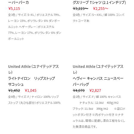
ーバーパーカ
グスリーブ Tシャツ (2.1インチリブ)
￥5,115
￥3,223～
￥2,255～
全3色 / サイズ：S~XL / ポリエステル 79%、
全6色 / サイズ：S～XXL / 綿 100% コンパ
レーヨン 15%、ポリウレタン 6% ダンボー
クトコーマ糸
ルニット ヘザーグレー：ポリエステル
77%、レーヨン 17%、ポリウレタン 6% ダン
ボールニット
United Athle（ユナイテッドアス
United Athle（ユナイテッドアス
レ）
レ）
ライトナイロン リップストップ
ヘヴィー キャンバス ニュースペー
サコッシュ
パーバッグ
￥1,452
￥1,045
￥4,070
￥2,827
全8色 / サイズ：F / ナイロン 100％ リップ
全2色 / サイズ：F / 綿 100％ キャンバス
ストップ 〈丸ひも部分〉ポリエステル 100％
ナチュラル： 12.0oz 405g/m2
ブラック：11.5oz 390g/m2 ※袋口ド
ットボタン付き ※内ポケット付き ※ナチ
ュラルは、環境に配慮し漂白工程をなくし
た無漂白商品です。