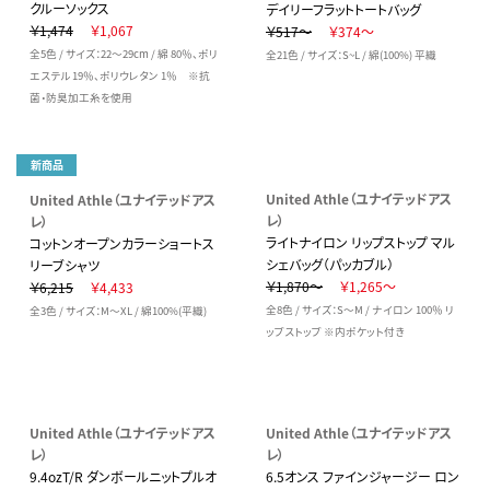
クルーソックス
デイリーフラットトートバッグ
￥1,474
￥1,067
￥517～
￥374～
全5色 / サイズ：22～29cm / 綿 80％、ポリ
全21色 / サイズ：S~L / 綿(100%) 平織
エステル 19％、ポリウレタン 1％ ※抗
菌・防臭加工糸を使用
新商品
United Athle（ユナイテッドアス
United Athle（ユナイテッドアス
レ）
レ）
ライトナイロン リップストップ マル
コットンオープンカラーショートス
シェバッグ（パッカブル）
リーブシャツ
￥1,870～
￥1,265～
￥6,215
￥4,433
全8色 / サイズ：S～M / ナイロン 100％ リ
全3色 / サイズ：M～XL / 綿100%(平織)
ップストップ ※内ポケット付き
United Athle（ユナイテッドアス
United Athle（ユナイテッドアス
レ）
レ）
9.4ozT/R ダンボールニットプルオ
6.5オンス ファインジャージー ロン