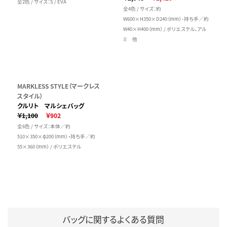
全2色 / サイズ：S / EVA
全4色 / サイズ：約
W600×H350×D240（mm）･持ち手／約
W40×H400（mm） / ポリエステル、アル
ミ 他
MARKLESS STYLE（マークレス
スタイル）
クルリト マルシェバッグ
￥1,100
￥902
全6色 / サイズ：本体／約
510×350×φ200（mm）・持ち手／約
55×360（mm） / ポリエステル
バッグに関するよくある質問