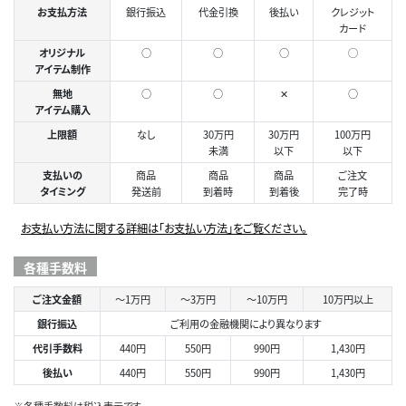
お支払方法
銀行振込
代金引換
後払い
クレジット
カード
オリジナル
○
○
○
◯
アイテム制作
無地
○
○
✕
○
アイテム購入
上限額
なし
30万円
30万円
100万円
未満
以下
以下
支払いの
商品
商品
商品
ご注文
タイミング
発送前
到着時
到着後
完了時
お支払い方法に関する詳細は「お支払い方法」をご覧ください。
各種手数料
ご注文金額
～1万円
～3万円
～10万円
10万円以上
銀行振込
ご利用の金融機関により異なります
代引手数料
440円
550円
990円
1,430円
後払い
440円
550円
990円
1,430円