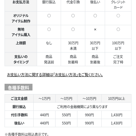
お支払方法
銀行振込
代金引換
後払い
クレジット
カード
オリジナル
○
○
○
◯
アイテム制作
無地
○
○
✕
○
アイテム購入
上限額
なし
30万円
30万円
100万円
未満
以下
以下
支払いの
商品
商品
商品
ご注文
タイミング
発送前
到着時
到着後
完了時
お支払い方法に関する詳細は「お支払い方法」をご覧ください。
各種手数料
ご注文金額
～1万円
～3万円
～10万円
10万円以上
銀行振込
ご利用の金融機関により異なります
代引手数料
440円
550円
990円
1,430円
後払い
440円
550円
990円
1,430円
※各種手数料は税込表示です。