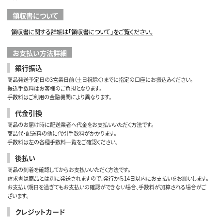
領収書について
領収書に関する詳細は「領収書について」をご覧ください。
お支払い方法詳細
銀行振込
商品発送予定日の3営業日前（土日祝除く）までに指定の口座にお振込みください。
振込手数料はお客様のご負担となります。
手数料はご利用の金融機関により異なります。
代金引換
商品のお届け時に配送業者へ代金をお支払いいただく方法です。
商品代・配送料の他に代引手数料がかかります。
手数料は左の各種手数料一覧をご確認ください。
後払い
商品の到着を確認してからお支払いいただく方法です。
請求書は商品とは別に発送されますので、発行から14日以内にお支払いをお願いします。
お支払い期日を過ぎてもお支払いの確認ができない場合、手数料が加算される場合がご
ざいます。
クレジットカード