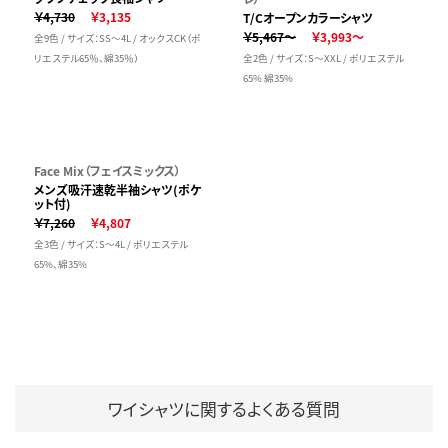
￥4,730
￥3,135
T/Cオープンカラーシャツ
￥5,467～
￥3,993～
全9色 / サイズ：SS～4L / オックスCK（ポ
リエステル65％、綿35％）
全2色 / サイズ：S～XXL / ポリエステル
65% 綿35%
Face Mix（フェイスミックス）
メンズ吸汗速乾半袖シャツ(ポケ
ット付)
￥7,260
￥4,807
全3色 / サイズ：S～4L / ポリエステル
65%、綿35%
ワイシャツに関するよくある質問