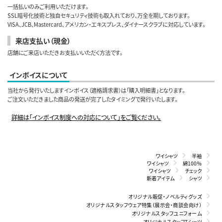
一括払いのみご利用いただけます。
SSL暗号化技術と独自セキュリティ技術も取入れており、万全を期しております。
VISA、JCB、Mastercard、アメリカン・エキスプレス、ダイナースクラブに対応しています。
来店支払い（現金）
店舗にご来店いただきお支払いいただく方法です。
インボイスについて
当社から発行いたしますインボイス（適格請求書）は「購入明細書」となります。
ご注文いただきました商品の発送が完了したタイミングで発行いたします。
詳細は「インボイス制度への対応について」をご覧ください。
ワイシャツ
半袖
ワイシャツ
綿100％
ワイシャツ
チェック
新着アイテム
シャツ
オリジナル販促・ノベルティグッズ
オリジナルスタッフウェア特集（展示会・商談会向け）
オリジナルスタッフユニフォーム
オリジナルスタッフTシャツ