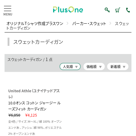
オリジナルTシャツ作成プラスワン
パーカー・スウェット
スウェッ
トカーディガン
スウェットカーディガン
1
スウェットカーディガン /
点
人気順
価格順
新着順
United Athle（ユナイテッドアス
レ）
10.0オンス コットン ジャージー ル
ーズフィット カーディガン
￥6,050
￥4,125
全4色 / サイズ：M～XL / 綿 100％ オープン
エンド糸 、アッシュ：綿 98％、ポリエステル
2% オープンエンド糸