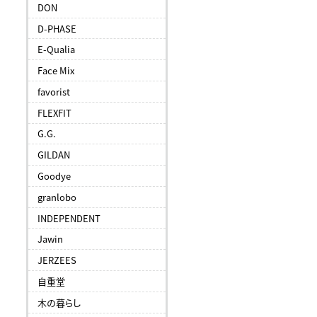
DON
D-PHASE
E-Qualia
Face Mix
favorist
FLEXFIT
G.G.
GILDAN
Goodye
granlobo
INDEPENDENT
Jawin
JERZEES
自重堂
木の暮らし