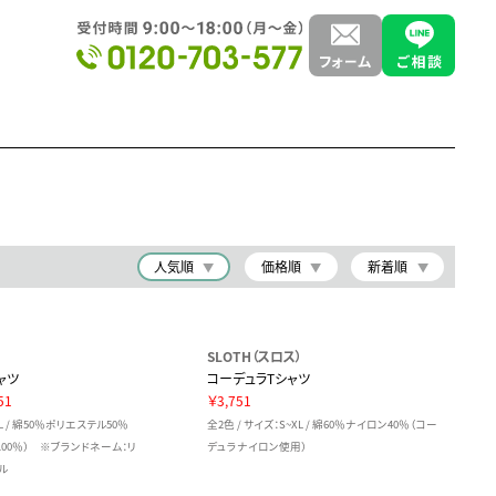
人気順
価格順
新着順
）
SLOTH（スロス）
ャツ
コーデュラTシャツ
51
￥3,751
XL / 綿50％ポリエステル50％
全2色 / サイズ：S~XL / 綿60％ナイロン40％（コー
00％） ※ブランドネーム：リ
デュラナイロン使用）
ル