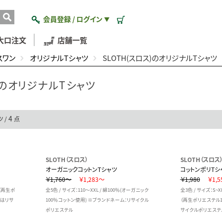
会員登録 / ログイン
▼
大口注文
店舗一覧
スワン
オリジナルTシャツ
SLOTH(スロス)のオリジナルTシャツ
ス)のオリジナルTシャツ
4
 /
点
SLOTH（スロス）
SLOTH（スロス
オーガニックコットンTシャツ
コットンポリTシ
￥1,760～
￥1,283～
￥1,980
￥1,5
％（再生ポ
全5色 / サイズ：110～XXL / 綿100％(オーガニック
全3色 / サイズ：S~
ムはリサ
100％コットン使用) ※ブランドネーム：リサイクル
（再生ポリエステル1
ポリエステル
サイクルポリエステ