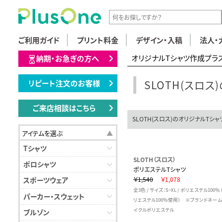
ご利用ガイド
プリント料金
デザイン・入稿
法人・
オリジナルTシャツ作成プラ
納期・お急ぎの方へ
SLOTH(スロ
リピート注文のお客様
ご来店相談はこちら
SLOTH(スロス)のオリジナルTシャツ
アイテムを選ぶ
Tシャツ
SLOTH（スロス）
ポロシャツ
ポリエステルTシャツ
￥1,540
￥1,078
スポーツウェア
全3色 / サイズ：S~XL / ポリエステル100
パーカー・スウェット
リエステル100％使用） ※ブランドネー
イクルポリエステル
ブルゾン