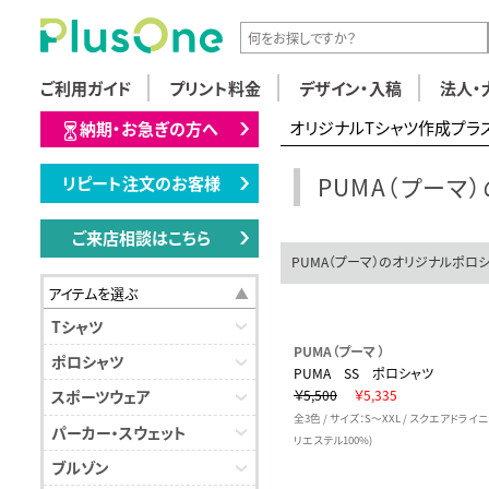
ご利用ガイド
プリント料金
デザイン・入稿
法人・
オリジナルTシャツ作成プラ
納期・お急ぎの方へ
PUMA（プーマ
リピート注文のお客様
ご来店相談はこちら
PUMA（プーマ）のオリジナルポロシ
アイテムを選ぶ
Tシャツ
PUMA（プーマ ）
ポロシャツ
PUMA SS ポロシャツ
￥5,500
￥5,335
スポーツウェア
全3色 / サイズ：S～XXL / スクエアドライ
パーカー・スウェット
リエステル100%)
ブルゾン