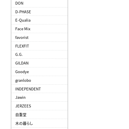
DON
D-PHASE
E-Qualia
Face Mix
favorist
FLEXFIT
G.G.
GILDAN
Goodye
granlobo
INDEPENDENT
Jawin
JERZEES
自重堂
木の暮らし