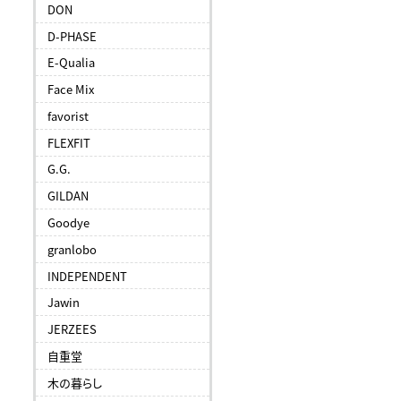
DON
D-PHASE
E-Qualia
Face Mix
favorist
FLEXFIT
G.G.
GILDAN
Goodye
granlobo
INDEPENDENT
Jawin
JERZEES
自重堂
木の暮らし