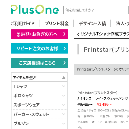
ご利用ガイド
プリント料金
デザイン・入稿
法人・
オリジナルTシャツ作成プラ
納期・お急ぎの方へ
Printstar
リピート注文のお客様
ご来店相談はこちら
Printstar(プリントスター)のオリ
アイテムを選ぶ
Tシャツ
Printstar（プリントスター）
ポロシャツ
8.4オンス ライトスウェットパンツ
￥3,421～
￥2,486～
スポーツウェア
全15色 / サイズ：100～2XL / 285g/㎡(8.4
パーカー・スウェット
毛 綿100％ ※杢グレー：綿90％ 
テル10％ オートミール：綿93％ ポリエ
ブルゾン
7％