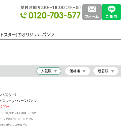
プリントスター)のオリジナルパンツ
人気順
価格順
新着順
プリントスター）
イトスウェットハーフパンツ
,299～
00～150(ウエスト紐無し) WM
) / 綿100%（※） ※杢グレ
93% ポリエステル7％