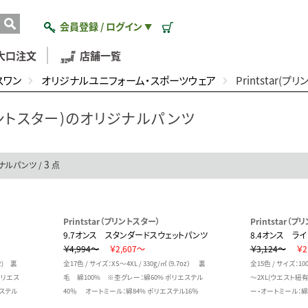
会員登録 / ログイン
▼
大口注文
店舗一覧
スワン
オリジナルユニフォーム・スポーツウェア
Printstar(
(プリントスター)のオリジナルパンツ
3
ジナルパンツ /
点
Printstar（プリントスター）
Printstar（
9.7オンス スタンダードスウェットパンツ
8.4オンス ラ
￥4,994～
￥2,607～
￥3,124～
￥2
oz) 裏
全17色 / サイズ：XS～4XL / 330g/㎡（9.7oz） 裏
全15色 / サイズ：1
ポリエス
毛 綿100% ※杢グレー：綿60% ポリエステル
～2XL(ウエスト紐有り
ステル
40％ オートミール：綿84% ポリエステル16％
ー・オートミール：綿