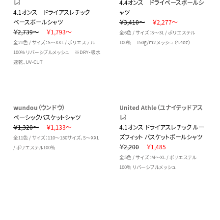
レ）
4.4オンス ドライベースボールシ
4.1オンス ドライアスレチック
ャツ
ベースボールシャツ
￥3,410～
￥2,277～
￥2,739～
￥1,793～
全6色 / サイズ：S～3L / ポリエステル
全21色 / サイズ：S～XXL / ポリエステル
100％ 150g/m2 メッシュ（4.4oz）
100% リバーシブルメッシュ ※DRY・吸水
速乾、UV-CUT
wundou（ウンドウ）
United Athle（ユナイテッドアス
ベーシックバスケットシャツ
レ）
￥1,320～
￥1,133～
4.1オンス ドライアスレチック ルー
ズフィット バスケットボールシャツ
全11色 / サイズ：110～150サイズ、S～XXL
￥2,200
￥1,485
/ ポリエステル100％
全5色 / サイズ：M～XL / ポリエステル
100％ リバーシブルメッシュ