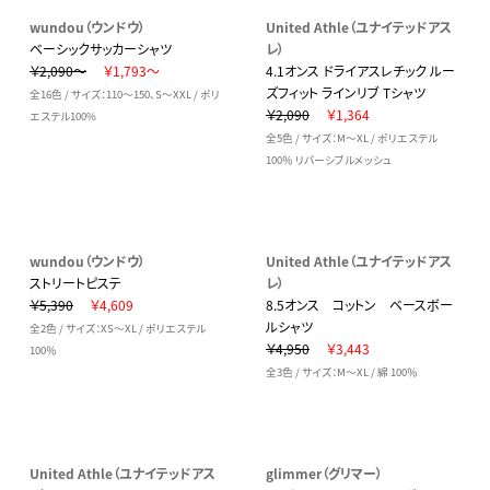
wundou（ウンドウ）
United Athle（ユナイテッドアス
ベーシックサッカーシャツ
レ）
￥2,090～
￥1,793～
4.1オンス ドライアスレチック ルー
ズフィット ラインリブ Tシャツ
全16色 / サイズ：110～150、S～XXL / ポリ
￥2,090
￥1,364
エステル100%
全5色 / サイズ：M～XL / ポリエステル
100％ リバーシブルメッシュ
wundou（ウンドウ）
United Athle（ユナイテッドアス
ストリートピステ
レ）
￥5,390
￥4,609
8.5オンス コットン ベースボー
ルシャツ
全2色 / サイズ：XS～XL / ポリエステル
￥4,950
￥3,443
100％
全3色 / サイズ：M～XL / 綿 100％
United Athle（ユナイテッドアス
glimmer（グリマー）