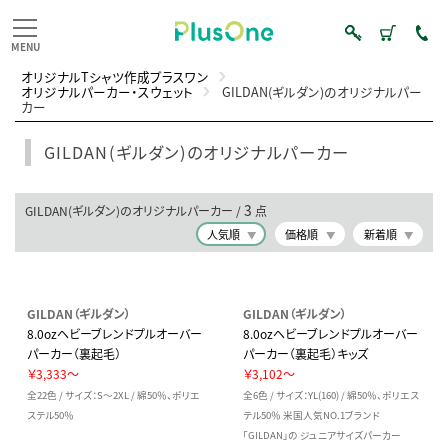
オリジナルTシャツ作成プラスワン
オリジナルパーカー・スウェット
GILDAN(ギルダン)のオリジナルパー
カー
GILDAN(ギルダン)のオリジナルパーカー
3
GILDAN(ギルダン)のオリジナルパーカー /
点
人気順
価格順
新着順
GILDAN（ギルダン）
GILDAN（ギルダン）
8.0ozヘビーブレンドプルオーバー
8.0ozヘビーブレンドプルオーバー
パーカー（裏起毛）
パーカー（裏起毛）キッズ
￥3,333～
￥3,102～
全22色 / サイズ：S～2XL / 綿50％、ポリエ
全6色 / サイズ：YL(160) / 綿50％、ポリエス
ステル50％
テル50％ 米国人気NO.1ブランド
「GILDAN」の ジュニアサイズパーカー