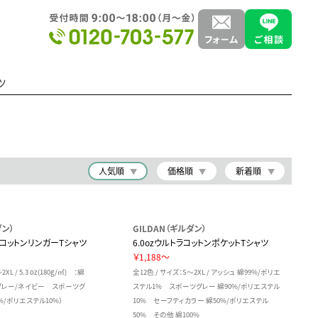
ツ
人気順
価格順
新着順
ダン）
GILDAN（ギルダン）
ムコットンリンガーTシャツ
6.0ozウルトラコットンポケットTシャツ
￥1,188～
XL / 5.3 oz(180g/㎡) ：綿
全12色 / サイズ：S～2XL / アッシュ 綿99%/ポリエ
ツグレー/ネイビー スポーツグ
ステル1% スポーツグレー 綿90%/ポリエステル
%/ポリエステル10%）
10% セーフティカラー 綿50%/ポリエステル
50% その他 綿100%