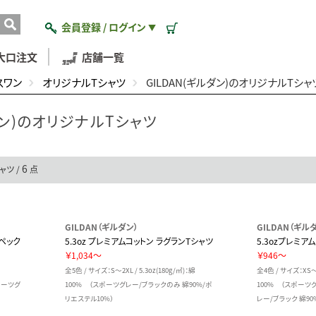
会員登録 / ログイン
▼
大口注文
店舗一覧
スワン
オリジナルTシャツ
GILDAN(ギルダン)のオリジナルTシャ
ダン)のオリジナルTシャツ
6
ャツ /
点
GILDAN（ギルダン）
GILDAN（ギル
スペック
5.3oz プレミアムコットン ラグランTシャツ
5.3ozプレミア
￥1,034～
￥946～
全5色 / サイズ：S～2XL / 5.3oz(180g/㎡)：綿
全4色 / サイズ：XS～2
スポーツグ
100% （スポーツグレー/ブラックのみ 綿90%/ポ
100% （スポー
リエステル10%）
レー/ブラック 綿90