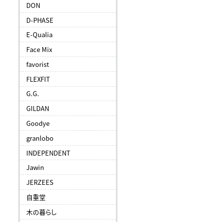
DON
D-PHASE
E-Qualia
Face Mix
favorist
FLEXFIT
G.G.
GILDAN
Goodye
granlobo
INDEPENDENT
Jawin
JERZEES
自重堂
木の暮らし