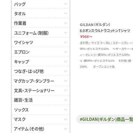
バッグ
タオル
作業着
GILDAN（ギルダン）
6.0オンスウルトラコットンTシャツ
ユニフォーム（制服）
￥968～
ワイシャツ
全47色 / サイズ：S～3XL / スポーツグレー:
90%・ポリエステル10% ヘザーカラー・
エプロン
ィーオレンジ: 綿50%・ポリエステル50%
キャップ
ュ :綿99%・ポリエステル1% その他：綿
100％ オープンエンド糸
つなぎ・はっぴ他
マグカップ・タンブラー
文具・ステーショナリー
雑貨・生活
ソックス
マスク
#GILDAN(ギルダン)商品一
アイテム（その他）