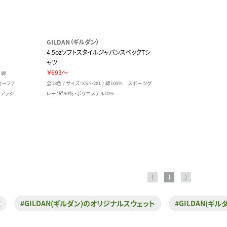
GILDAN（ギルダン）
4.5ozソフトスタイルジャパンスペックTシ
ャツ
￥693～
 綿
セーフテ
全18色 / サイズ：XS～2XL / 綿100% スポーツグ
 アッシ
レー：綿90％・ポリエステル10%
⟨
1
⟩
覧
#GILDAN(ギルダン)のオリジナルスウェット
#GILDAN(ギ