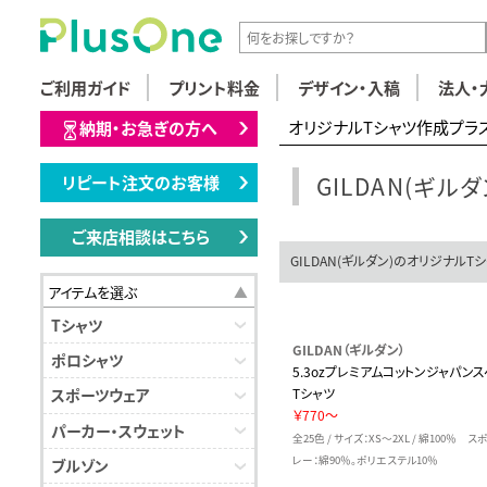
ご利用ガイド
プリント料金
デザイン・入稿
法人・
オリジナルTシャツ作成プラ
納期・お急ぎの方へ
GILDAN(ギル
リピート注文のお客様
ご来店相談はこちら
GILDAN(ギルダン)のオリジナルTシ
アイテムを選ぶ
Tシャツ
GILDAN（ギルダン）
ポロシャツ
5.3ozプレミアムコットンジャパン
Tシャツ
スポーツウェア
￥770～
パーカー・スウェット
全25色 / サイズ：XS～2XL / 綿100％ 
レー：綿90％。ポリエステル10％
ブルゾン