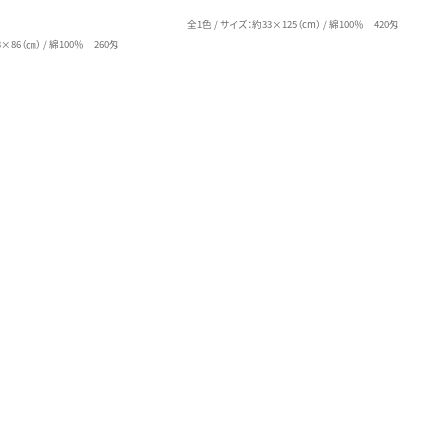
全1色 / サイズ：約33×125（cm） / 綿100％ 420匁
×86（㎝） / 綿100％ 260匁