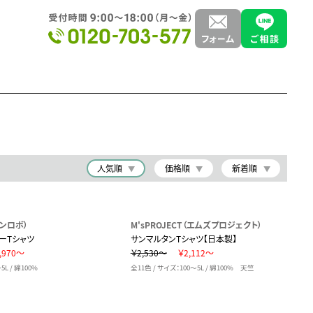
人気順
価格順
新着順
ランロボ）
M'sPROJECT（エムズプロジェクト）
ラーTシャツ
サンマルタンTシャツ【日本製】
,970～
￥2,530～
￥2,112～
L / 綿100%
全11色 / サイズ：100～5L / 綿100% 天竺