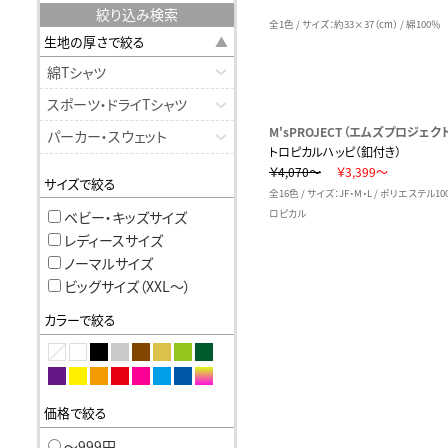
絞り込み検索
全1色 / サイズ：約33×37（cm） / 綿100％
生地の厚さで絞る
綿Tシャツ
スポーツ・ドライTシャツ
M'sPROJECT（エムズプロジェク
パーカー・スウェット
トロピカルハッピ（釦付き）
￥4,070～
￥3,399～
サイズで絞る
全16色 / サイズ：JF・M・L / ポリエステル1
ロピカル
ベビー・キッズサイズ
レディースサイズ
ノーマルサイズ
ビッグサイズ（XXL〜）
カラーで絞る
価格で絞る
〜999円