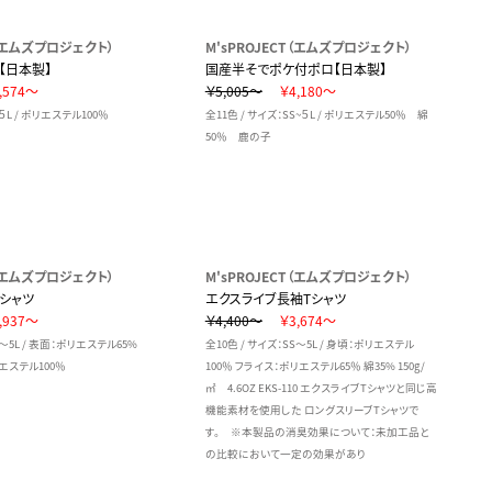
T（エムズプロジェクト）
M'sPROJECT（エムズプロジェクト）
【日本製】
国産半そでポケ付ポロ【日本製】
,574～
￥5,005～
￥4,180～
~５L / ポリエステル100％
全11色 / サイズ：SS~５L / ポリエステル50％ 綿
50％ 鹿の子
T（エムズプロジェクト）
M'sPROJECT（エムズプロジェクト）
シャツ
エクスライブ長袖Tシャツ
,937～
￥4,400～
￥3,674～
S～5L / 表面：ポリエステル65%
全10色 / サイズ：SS～5L / 身頃：ポリエステル
エステル100％
100％ フライス：ポリエステル65％ 綿35% 150g/
㎡ 4.6OZ EKS-110 エクスライブTシャツと同じ高
機能素材を使用した ロングスリーブTシャツで
す。 ※本製品の消臭効果について：未加工品と
の比較において一定の効果があり