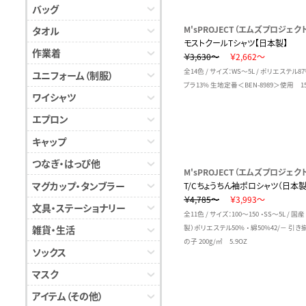
バッグ
M'sPROJECT（エムズプロジェク
タオル
モストクールTシャツ【日本製】
作業着
￥3,630～
￥2,662～
全14色 / サイズ：WS～5L / ポリエステル8
ユニフォーム（制服）
プラ13% 生地定番＜BEN-8989＞使用 15
ワイシャツ
エプロン
キャップ
つなぎ・はっぴ他
M'sPROJECT（エムズプロジェク
マグカップ・タンブラー
T/Cちょうちん袖ポロシャツ（日本製
￥4,785～
￥3,993～
文具・ステーショナリー
全11色 / サイズ：100～150 ・SS～5L / 国
雑貨・生活
製）ポリエステル50% ・ 綿50%42/－ 引
の子 200g/㎡ 5.9OZ
ソックス
マスク
アイテム（その他）