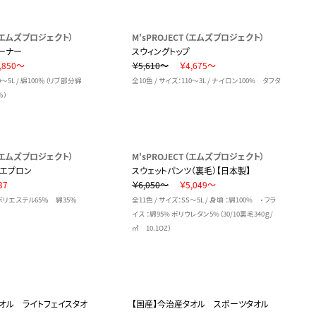
T（エムズプロジェクト）
M'sPROJECT（エムズプロジェクト）
ーナー
スウィングトップ
,850～
￥5,610～
￥4,675～
0～5L / 綿100％（リブ部分綿
全10色 / サイズ：110～3L / ナイロン100% タフタ
％）
T（エムズプロジェクト）
M'sPROJECT（エムズプロジェクト）
グエプロン
スウェットパンツ（裏毛）【日本製】
37
￥6,050～
￥5,049～
 / ポリエステル65％ 綿35％
全11色 / サイズ：SS～5L / 身頃 ：綿100% ・ フラ
イス ：綿95% ポリウレタン5%（30/10裏毛340ｇ/
㎡ 10.1OZ）
オル ライトフェイスタオ
【国産】今治産タオル スポーツタオル