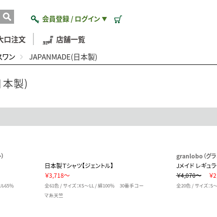
会員登録 / ログイン
▼
大口注文
店舗一覧
スワン
JAPANMADE(日本製)
日本製)
ト）
granlobo（グ
日本製Ｔシャツ【ジェントル】
Jメイド レギュ
￥3,718～
￥4,070～
￥2
テル65％
全61色 / サイズ：XS～LL / 綿100％ 30番手コー
全20色 / サイズ：S～5
マ糸天竺