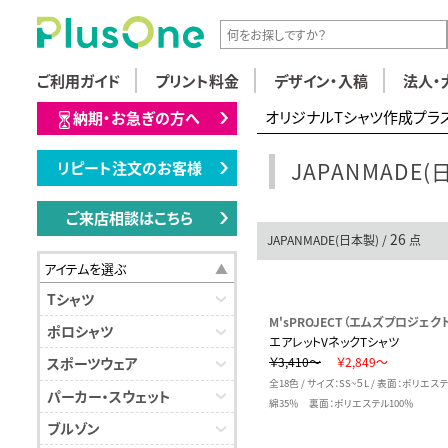
ご利用ガイド
プリント料金
デザイン・入稿
法人・
オリジナルTシャツ作成プラ
納期・お急ぎの方へ
JAPANMADE(
リピート注文のお客様
ご来店相談はこちら
26
JAPANMADE(日本製) /
点
アイテムを選ぶ
Tシャツ
M'sPROJECT（エムズプロジェク
ポロシャツ
エアレットVネックTシャツ
￥3,410～
￥2,849～
スポーツウェア
全18色 / サイズ：SS~５L / 表面：ポリエス
パーカー・スウェット
綿35％ 裏面：ポリエステル100％
ブルゾン