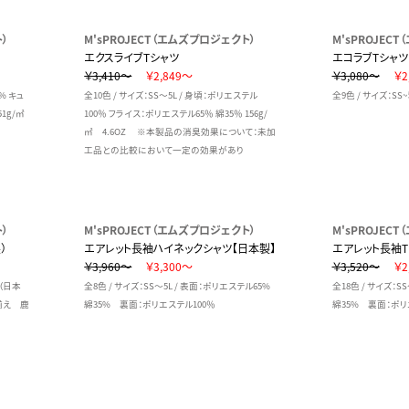
ト）
M'sPROJECT（エムズプロジェクト）
M'sPROJEC
エクスライブTシャツ
エコラブTシャツ
￥3,410～
￥2,849～
￥3,080～
￥2
7% キュ
全10色 / サイズ：SS～5L / 身頃：ポリエステル
全9色 / サイズ：SS
1g/㎡
100％ フライス：ポリエステル65％ 綿35％ 156g/
㎡ 4.6OZ ※本製品の消臭効果について：未加
工品との比較において一定の効果があり
ト）
M'sPROJECT（エムズプロジェクト）
M'sPROJEC
）
エアレット長袖ハイネックシャツ【日本製】
エアレット長袖T
￥3,960～
￥3,300～
￥3,520～
￥2
産（日本
全8色 / サイズ：SS～5L / 表面：ポリエステル65%
全18色 / サイズ：S
き揃え 鹿
綿35% 裏面：ポリエステル100％
綿35% 裏面：ポリ