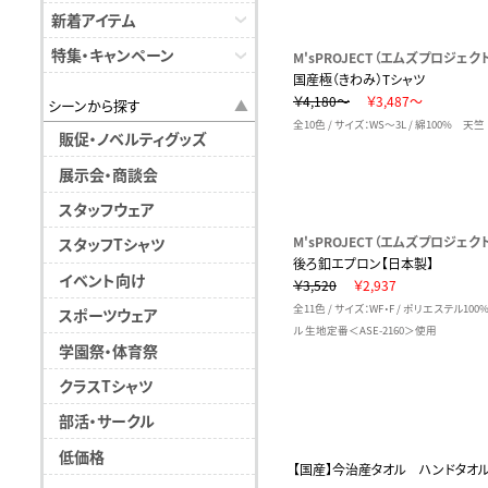
新着アイテム
特集・キャンペーン
M'sPROJECT（エムズプロジェク
国産極（きわみ）Tシャツ
￥4,180～
￥3,487～
シーンから探す
全10色 / サイズ：WS～3L / 綿100% 天竺
販促・ノベルティグッズ
展示会・商談会
スタッフウェア
M'sPROJECT（エムズプロジェク
スタッフTシャツ
後ろ釦エプロン【日本製】
イベント向け
￥3,520
￥2,937
全11色 / サイズ：WF・F / ポリエステル10
スポーツウェア
ル 生地定番＜ASE-2160＞使用
学園祭・体育祭
クラスTシャツ
部活・サークル
低価格
【国産】今治産タオル ハンドタオ