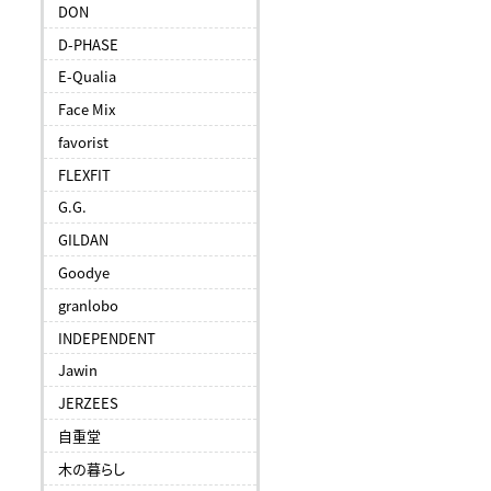
DON
D-PHASE
E-Qualia
Face Mix
favorist
FLEXFIT
G.G.
GILDAN
Goodye
granlobo
INDEPENDENT
Jawin
JERZEES
自重堂
木の暮らし