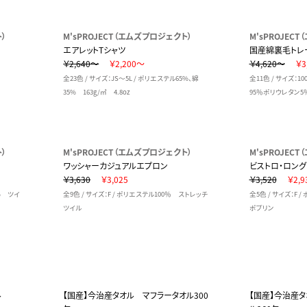
ト）
M'sPROJECT（エムズプロジェクト）
M'sPROJEC
エアレットTシャツ
国産綿裏毛トレ
￥2,640～
￥2,200～
￥4,620～
￥3
全23色 / サイズ：JS～5L / ポリエステル65%、綿
全11色 / サイズ：10
35% 163g/㎡ 4.8oz
95％ポリウレタン5
ト）
M'sPROJECT（エムズプロジェクト）
M'sPROJEC
ワッシャーカジュアルエプロン
ビストロ・ロン
￥3,630
￥3,025
￥3,520
￥2,9
0% ツイ
全9色 / サイズ：F / ポリエステル100％ ストレッチ
全5色 / サイズ：F
ツイル
ポプリン
ル
【国産】今治産タオル マフラータオル300
【国産】今治産タ