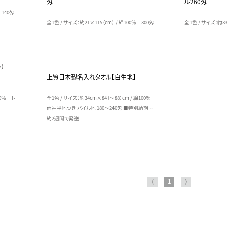
匁
ル260匁
 140匁
全1色 / サイズ：約21×115（cm） / 綿100％ 300匁
全1色 / サイズ：約33
ト）
上質日本製名入れタオル【白生地】
00％ ト
全1色 / サイズ：約34cm×84（～88）cm / 綿100％
両袖平地つき パイル地 180～240匁 ■特別納期…
約2週間で発送
⟨
1
⟩