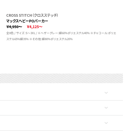
CROSS STITCH（クロスステッチ）
マックスヘビーPOパーカー
￥4,950～
￥4,125～
全8色 / サイズ：S～3XL / ※ヘザーグレー:綿60%ポリエステル40% ※チャコール:ポリエ
ステル65%綿35% ※その他:綿80%ポリエステル20%