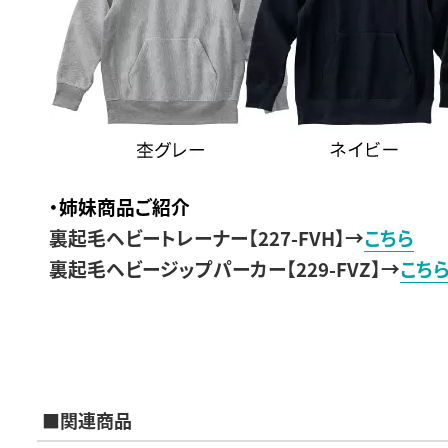
・姉妹商品ご紹介
裏起毛ヘビートレーナー
【
227-FVH
】→
こちら
裏起毛ヘビージップパーカー
【
229-FVZ
】→
こち
■関連商品