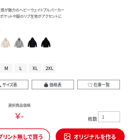
質感が魅力のヘビーウェイトプルパーカー
ポケットや脇のリブ生地がアクセントに
択
M
L
XL
2XL
サイズ表
価格表
在庫一覧
選択商品価格
￥-
枚数
プリント無しで買う
オリジナルを作る