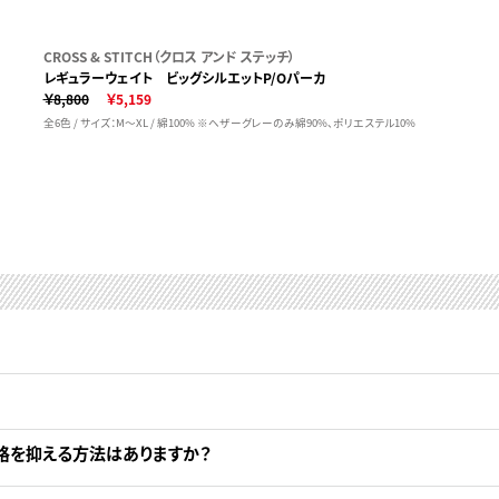
CROSS & STITCH（クロス アンド ステッチ）
レギュラーウェイト ビッグシルエットP/Oパーカ
￥8,800
￥5,159
全6色 / サイズ：M～XL / 綿100% ※ヘザーグレーのみ綿90%、ポリエステル10%
格を抑える方法はありますか？