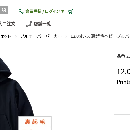
会員登録 / ログイン
▼
大口注文
店舗一覧
ウェット
プルオーバーパーカー
12.0オンス 裏起毛ヘビープル
品番 22
12
Prin