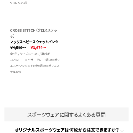
リウレタン3％
CROSS STITCH（クロスステッ
チ）
マックスヘビースウェットパンツ
￥4,510～
￥3,674～
全4色 / サイズ：S～3XL / 裏起毛
12.4oz ※ヘザーグレー:綿60%ポリ
エステル40% ※その他:綿80%ポリエス
テル20%
スポーツウェアに関するよくある質問
オリジナルスポーツウェアは何枚から注文できますか？