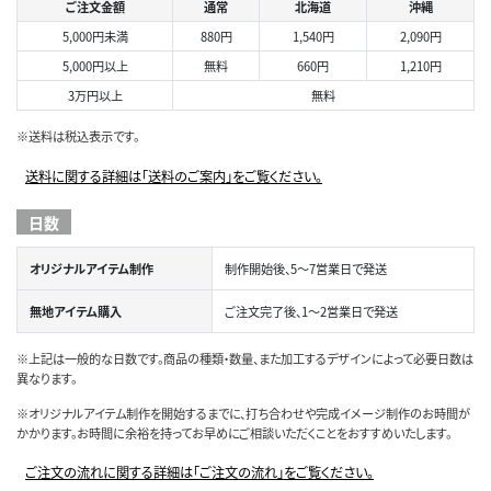
ご注文金額
通常
北海道
沖縄
5,000円未満
880円
1,540円
2,090円
5,000円以上
無料
660円
1,210円
3万円以上
無料
※送料は税込表示です。
送料に関する詳細は「送料のご案内」をご覧ください。
日数
オリジナルアイテム制作
制作開始後、5～7営業日で発送
無地アイテム購入
ご注文完了後、1～2営業日で発送
※上記は一般的な日数です。商品の種類・数量、また加工するデザインによって必要日数は
異なります。
※オリジナルアイテム制作を開始するまでに、打ち合わせや完成イメージ制作のお時間が
かかります。お時間に余裕を持ってお早めにご相談いただくことをおすすめいたします。
ご注文の流れに関する詳細は「ご注文の流れ」をご覧ください。