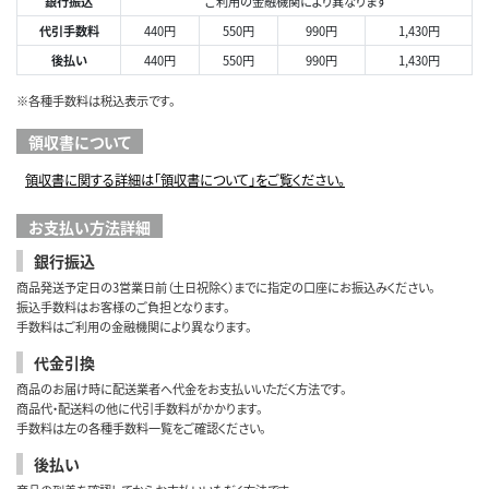
銀行振込
ご利用の金融機関により異なります
代引手数料
440円
550円
990円
1,430円
後払い
440円
550円
990円
1,430円
※各種手数料は税込表示です。
領収書について
領収書に関する詳細は「領収書について」をご覧ください。
お支払い方法詳細
銀行振込
商品発送予定日の3営業日前（土日祝除く）までに指定の口座にお振込みください。
振込手数料はお客様のご負担となります。
手数料はご利用の金融機関により異なります。
代金引換
商品のお届け時に配送業者へ代金をお支払いいただく方法です。
商品代・配送料の他に代引手数料がかかります。
手数料は左の各種手数料一覧をご確認ください。
後払い