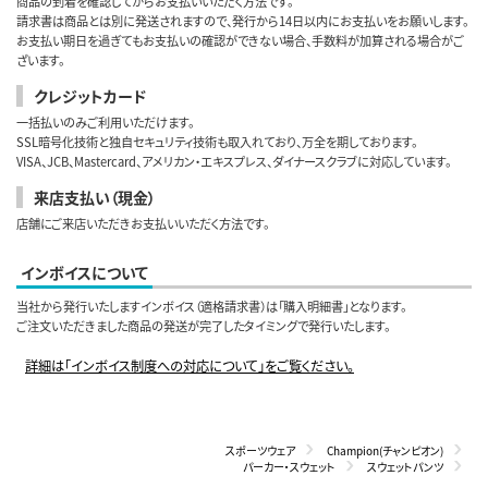
商品の到着を確認してからお支払いいただく方法です。
請求書は商品とは別に発送されますので、発行から14日以内にお支払いをお願いします。
お支払い期日を過ぎてもお支払いの確認ができない場合、手数料が加算される場合がご
ざいます。
クレジットカード
一括払いのみご利用いただけます。
SSL暗号化技術と独自セキュリティ技術も取入れており、万全を期しております。
VISA、JCB、Mastercard、アメリカン・エキスプレス、ダイナースクラブに対応しています。
来店支払い（現金）
店舗にご来店いただきお支払いいただく方法です。
インボイスについて
当社から発行いたしますインボイス（適格請求書）は「購入明細書」となります。
ご注文いただきました商品の発送が完了したタイミングで発行いたします。
詳細は「インボイス制度への対応について」をご覧ください。
スポーツウェア
Champion(チャンピオン)
パーカー・スウェット
スウェットパンツ