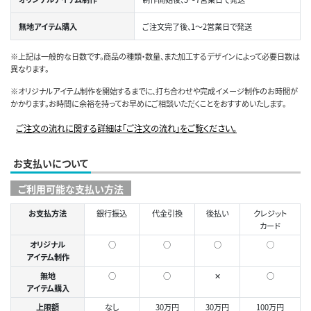
無地アイテム購入
ご注文完了後、1～2営業日で発送
※上記は一般的な日数です。商品の種類・数量、また加工するデザインによって必要日数は
異なります。
※オリジナルアイテム制作を開始するまでに、打ち合わせや完成イメージ制作のお時間が
かかります。お時間に余裕を持ってお早めにご相談いただくことをおすすめいたします。
ご注文の流れに関する詳細は「ご注文の流れ」をご覧ください。
お支払いについて
ご利用可能な支払い方法
お支払方法
銀行振込
代金引換
後払い
クレジット
カード
オリジナル
○
○
○
◯
アイテム制作
無地
○
○
✕
○
アイテム購入
上限額
なし
30万円
30万円
100万円