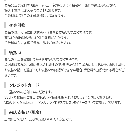
商品発送予定日の3営業日前（土日祝除く）までに指定の口座にお振込みください。
振込手数料はお客様のご負担となります。
手数料はご利用の金融機関により異なります。
代金引換
商品のお届け時に配送業者へ代金をお支払いいただく方法です。
商品代・配送料の他に代引手数料がかかります。
手数料は左の各種手数料一覧をご確認ください。
後払い
商品の到着を確認してからお支払いいただく方法です。
請求書は商品とは別に発送されますので、発行から14日以内にお支払いをお願いします。
お支払い期日を過ぎてもお支払いの確認ができない場合、手数料が加算される場合がご
ざいます。
クレジットカード
一括払いのみご利用いただけます。
SSL暗号化技術と独自セキュリティ技術も取入れており、万全を期しております。
VISA、JCB、Mastercard、アメリカン・エキスプレス、ダイナースクラブに対応しています。
来店支払い（現金）
店舗にご来店いただきお支払いいただく方法です。