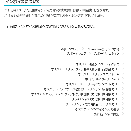
インボイスについて
当社から発行いたしますインボイス（適格請求書）は「購入明細書」となります。
ご注文いただきました商品の発送が完了したタイミングで発行いたします。
詳細は「インボイス制度への対応について」をご覧ください。
スポーツウェア
Champion(チャンピオン)
スポーツウェア
スポーツポロシャツ
オリジナル販促・ノベルティグッズ
オリジナルスタッフウェア特集（展示会・商談会向け）
オリジナルスタッフユニフォーム
オリジナルスタッフTシャツ
オリジナルチームTシャツ（イベント向け）
オリジナルドライウェア特集（チームTシャツ・練習着向け）
オリジナルクラスTシャツ・ウェア特集（学園祭・文化祭・体育祭向け）
クラスTシャツ（文化祭・体育祭向け）
チームTシャツ特集（部活・サークル向け）
オリジナルTシャツをオンスで選ぶ
売れ筋Tシャツ特集