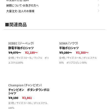
納期について・お急ぎの方へ
大量注文・法人のお客様
■関連商品
XEBEC（ジーベック）
SOWA（ソウワ）
静電半袖ポロシャツ
半袖ポロシャツ
￥4,070～
￥2,189～
￥5,280～
￥3,300～
全5色 / サイズ：SS～5L / ワッフル ポリ
全4色 / サイズ：S～4L / ポリエステル
エステル100％
50％ ポリプロピレン50％
Champion（チャンピオン）
チャンピオン ボタンダウンポロ
シャツ
￥4,180
￥3,861
全3色 / サイズ：S～3XL / ポリエステル
100％