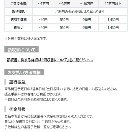
ご注文金額
～1万円
～3万円
～10万円
10万円以上
銀行振込
ご利用の金融機関により異なります
代引手数料
440円
550円
990円
1,430円
後払い
440円
550円
990円
1,430円
※各種手数料は税込表示です。
領収書について
領収書に関する詳細は「領収書について」をご覧ください。
お支払い方法詳細
銀行振込
商品発送予定日の3営業日前（土日祝除く）までに指定の口座にお振込みください。
振込手数料はお客様のご負担となります。
手数料はご利用の金融機関により異なります。
代金引換
商品のお届け時に配送業者へ代金をお支払いいただく方法です。
商品代・配送料の他に代引手数料がかかります。
手数料は左の各種手数料一覧をご確認ください。