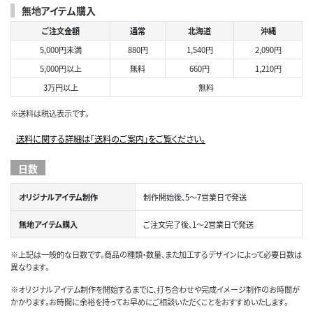
無地アイテム購入
ご注文金額
通常
北海道
沖縄
5,000円未満
880円
1,540円
2,090円
5,000円以上
無料
660円
1,210円
3万円以上
無料
※送料は税込表示です。
送料に関する詳細は「送料のご案内」をご覧ください。
日数
オリジナルアイテム制作
制作開始後、5～7営業日で発送
無地アイテム購入
ご注文完了後、1～2営業日で発送
※上記は一般的な日数です。商品の種類・数量、また加工するデザインによって必要日数は
異なります。
※オリジナルアイテム制作を開始するまでに、打ち合わせや完成イメージ制作のお時間が
かかります。お時間に余裕を持ってお早めにご相談いただくことをおすすめいたします。