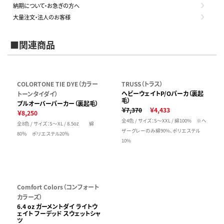
納期について・お急ぎの方へ
大量注文・法人のお客様
■関連商品
COLORTONE TIE DYE（カラー
TRUSS（トラス）
ヘビーウェイトP/Oパーカ（裏起
トーンタイダイ）
毛）
プルオーバーパーカー（裏起毛）
￥7,370
￥4,433
￥8,250
全4色 / サイズ：S～XXL / 綿100% ※ヘ
全8色 / サイズ：S～XL / 8.5oz 綿
ザーグレーのみ綿90%、ポリエステル
80％ ポリエステル20％
10%
Comfort Colors（コンフォート
カラーズ）
6.4 oz ガーメントダイ ライトウ
ェイト フーデッド スウェットシャ
ツ