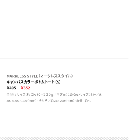
MARKLESS STYLE（マークレススタイル）
キャンバスカラーボトムトート（Ｓ）
￥495
￥352
全4色 / サイズ：F / コットン（３２０ｇ／平方ｍ）：10.0oz・サイズ：本体／約
300×200×100（ｍｍ）・持ち手／約25×290（ｍｍ）・容量 ：約4L