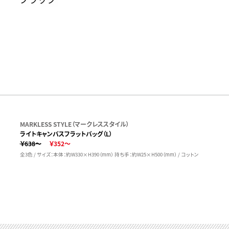
MARKLESS STYLE（マークレススタイル）
ライトキャンバスフラットバッグ（L）
￥638～
￥352～
全3色 / サイズ：本体：約W330×H390（mm） 持ち手：約W25×H500（mm） / コットン