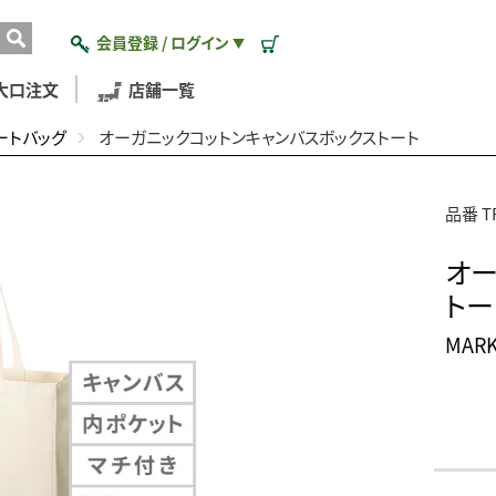
会員登録 / ログイン
▼
大口注文
店舗一覧
ートバッグ
オーガニックコットンキャンバスボックストート
品番 TR
オー
トー
MAR