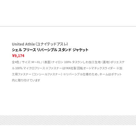
United Athle（ユナイテッドアスレ）
シェル フリース リバーシブル スタンド ジャケット
￥9,174
全4色 / サイズ：M～XL / 〈表面〉ナイロン 100% タスランしわ加工生地 〈裏地〉ポリエステ
ル 100％ マイクロフリース ※ファスナーはYKK社製 回転オートマチックスライダー ※加
工用ファスナー（コンシールファスナー） ※リバーシブル仕様のため、ネームはポケット
内に取り付けています