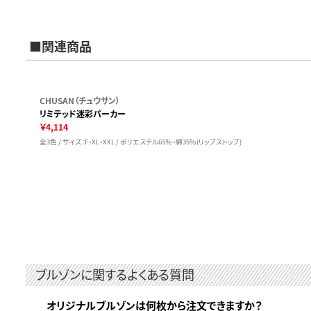
■関連商品
CHUSAN（チュウサン）
リミテッド迷彩パーカー
￥4,114
全3色 / サイズ：F・XL・XXL / ポリエステル65％・綿35％(リップストップ)
ブルゾンに関するよくある質問
オリジナルブルゾンは何枚から注文できますか？