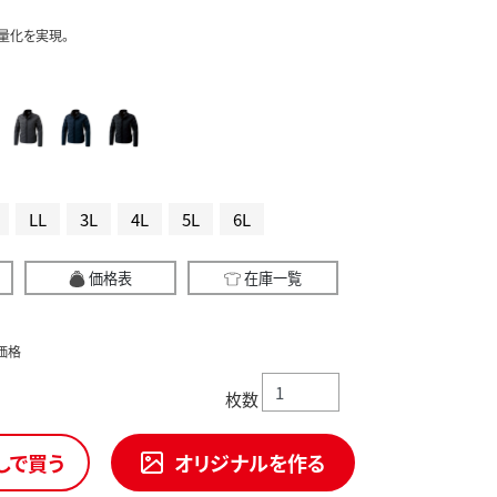
量化を実現。
LL
3L
4L
5L
6L
価格表
在庫一覧
価格
枚数
しで買う
オリジナルを作る