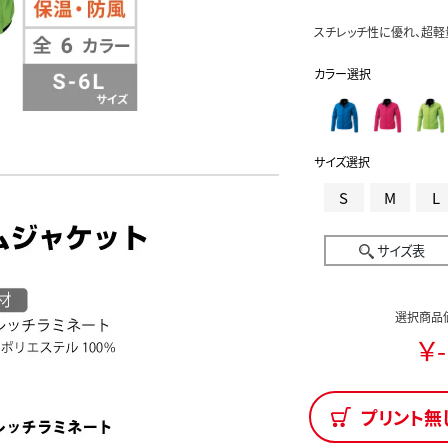
スチレッチ性に優れ、超軽
カラー選択
サイズ選択
S
M
L
サイズ表
選択商品
￥-
プリント無