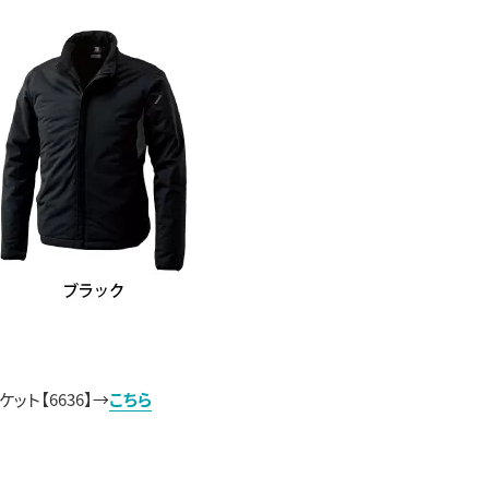
ャケット【
6636
】→
こちら