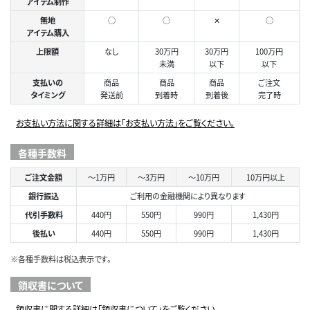
アイテム制作
無地
○
○
✕
○
アイテム購入
上限額
なし
30万円
30万円
100万円
未満
以下
以下
支払いの
商品
商品
商品
ご注文
タイミング
発送前
到着時
到着後
完了時
お支払い方法に関する詳細は「お支払い方法」をご覧ください。
各種手数料
ご注文金額
～1万円
～3万円
～10万円
10万円以上
銀行振込
ご利用の金融機関により異なります
代引手数料
440円
550円
990円
1,430円
後払い
440円
550円
990円
1,430円
※各種手数料は税込表示です。
領収書について
領収書に関する詳細は「領収書について」をご覧ください。