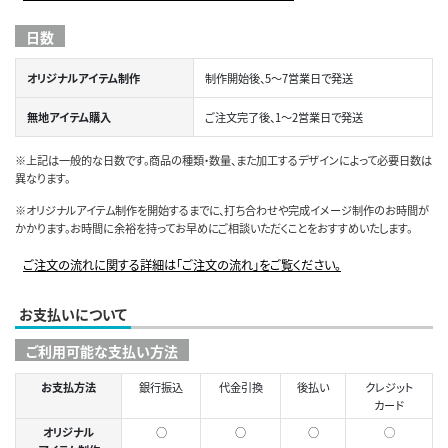
日数
オリジナルアイテム制作
制作開始後、5～7営業日で発送
無地アイテム購入
ご注文完了後、1～2営業日で発送
※上記は一般的な日数です。商品の種類・数量、また加工するデザインによって必要日数は
異なります。
※オリジナルアイテム制作を開始するまでに、打ち合わせや完成イメージ制作のお時間が
かかります。お時間に余裕を持ってお早めにご相談いただくことをおすすめいたします。
ご注文の流れに関する詳細は「ご注文の流れ」をご覧ください。
お支払いについて
ご利用可能な支払い方法
お支払方法
銀行振込
代金引換
後払い
クレジット
カード
オリジナル
○
○
○
◯