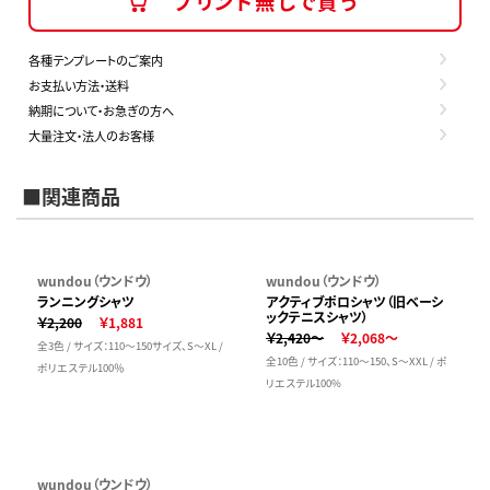
プリント無しで買う
各種テンプレートのご案内
お支払い方法・送料
納期について・お急ぎの方へ
大量注文・法人のお客様
■関連商品
wundou（ウンドウ）
wundou（ウンドウ）
ランニングシャツ
アクティブポロシャツ（旧ベーシ
ックテニスシャツ）
￥2,200
￥1,881
￥2,420～
￥2,068～
全3色 / サイズ：110～150サイズ、S～XL /
全10色 / サイズ：110～150、S～XXL / ポ
ポリエステル100％
リエステル100%
wundou（ウンドウ）