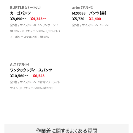
BURTLE（バートル）
arbe（アルベ）
カーゴパンツ
MZ0088 パンツ［男］
￥8,690～
￥4,345～
￥5,720
￥4,400
全5色 / サイズ：S～8L / ヘリンボーン ：
全5色 / サイズ：S～5L / S～5L
綿70％ ・ ポリエステル30％、 T/Cライトチ
ノ ： ポリエステル65％ ・ 綿35％
ALT（アルト）
ワンタックレディースパンツ
￥10,560～
￥6,545
全3色 / サイズ：S～5L / 制電ソフトライト
ツイル（ポリエステル80％、綿20％）
作業着に関するよくある質問