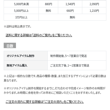
5,000円未満
880円
1,540円
2,090円
5,000円以上
無料
660円
1,210円
3万円以上
無料
※送料は税込表示です。
送料に関する詳細は「送料のご案内」をご覧ください。
日数
オリジナルアイテム制作
制作開始後、5～7営業日で発送
無地アイテム購入
ご注文完了後、1～2営業日で発送
※上記は一般的な日数です。商品の種類・数量、また加工するデザインによって必要日数は
異なります。
※オリジナルアイテム制作を開始するまでに、打ち合わせや完成イメージ制作のお時間が
かかります。お時間に余裕を持ってお早めにご相談いただくことをおすすめいたします。
ご注文の流れに関する詳細は「ご注文の流れ」をご覧ください。