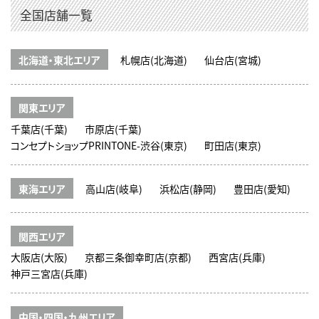
全国店舗一覧
北海道・東北エリア
札幌店(北海道)
仙台店(宮城)
関東エリア
千葉店(千葉)
市原店(千葉)
コンセプトショップPRINTONE-渋谷(東京)
町田店(東京)
東海エリア
高山店(岐阜)
浜松店(静岡)
豊田店(愛知)
関西エリア
大阪店(大阪)
京都三条御幸町店(京都)
西宮店(兵庫)
神戸三宮店(兵庫)
中国・四国・九州エリア