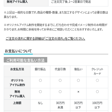
無地アイテム購入
ご注文完了後、1～2営業日で発送
※上記は一般的な日数です。商品の種類・数量、また加工するデザインによって必要日数は
異なります。
※オリジナルアイテム制作を開始するまでに、打ち合わせや完成イメージ制作のお時間が
かかります。お時間に余裕を持ってお早めにご相談いただくことをおすすめいたします。
ご注文の流れに関する詳細は「ご注文の流れ」をご覧ください。
お支払いについて
ご利用可能な支払い方法
お支払方法
銀行振込
代金引換
後払い
クレジット
カード
オリジナル
○
○
○
◯
アイテム制作
無地
○
○
✕
○
アイテム購入
上限額
なし
30万円
30万円
100万円
未満
以下
以下