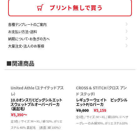
プリント無しで買う
各種テンプレートのご案内
お支払い方法・送料
納期について・お急ぎの方へ
大量注文・法人のお客様
■関連商品
United Athle（ユナイテッドアス
CROSS & STITCH（クロス アン
レ）
ド ステッチ）
10.0オンスT/Cビッグシルエット
レギュラーウェイト ビッグシル
スウェットプルオーバーパーカ
エットP/Oパーカ
（裏起毛）
￥8,800
￥5,159
￥5,390～
全6色 / サイズ：M～XL / 綿100% ※ヘザ
全3色 / サイズ：M～XL / 綿 52%、ポリエ
ーグレーのみ綿90%、ポリエステル10%
ステル 48％ 裏起毛 (表面：綿 100％）