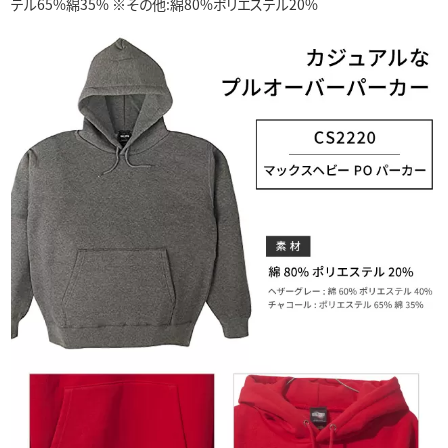
テル65%綿35% ※その他:綿80%ポリエステル20%