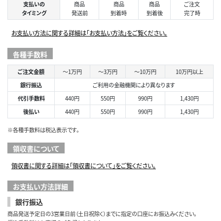
支払いの
商品
商品
商品
ご注文
タイミング
発送前
到着時
到着後
完了時
お支払い方法に関する詳細は「お支払い方法」をご覧ください。
各種手数料
ご注文金額
～1万円
～3万円
～10万円
10万円以上
銀行振込
ご利用の金融機関により異なります
代引手数料
440円
550円
990円
1,430円
後払い
440円
550円
990円
1,430円
※各種手数料は税込表示です。
領収書について
領収書に関する詳細は「領収書について」をご覧ください。
お支払い方法詳細
銀行振込
商品発送予定日の3営業日前（土日祝除く）までに指定の口座にお振込みください。