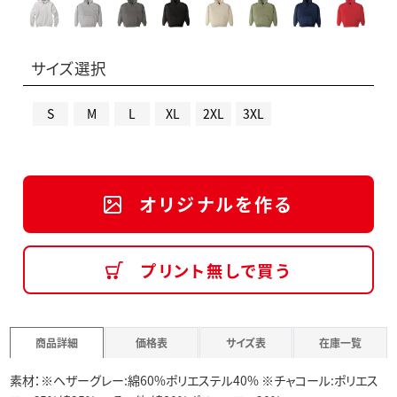
サイズ選択
S
M
L
XL
2XL
3XL
オリジナルを作る
プリント無しで買う
商品詳細
価格表
サイズ表
在庫一覧
素材：※ヘザーグレー:綿60%ポリエステル40% ※チャコール:ポリエス