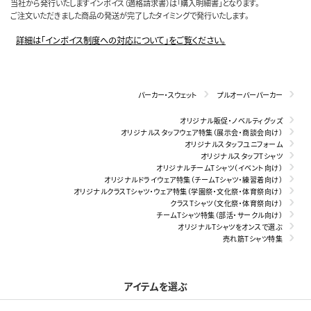
当社から発行いたしますインボイス（適格請求書）は「購入明細書」となります。
ご注文いただきました商品の発送が完了したタイミングで発行いたします。
詳細は「インボイス制度への対応について」をご覧ください。
パーカー・スウェット
プルオーバーパーカー
オリジナル販促・ノベルティグッズ
オリジナルスタッフウェア特集（展示会・商談会向け）
オリジナルスタッフユニフォーム
オリジナルスタッフTシャツ
オリジナルチームTシャツ（イベント向け）
オリジナルドライウェア特集（チームTシャツ・練習着向け）
オリジナルクラスTシャツ・ウェア特集（学園祭・文化祭・体育祭向け）
クラスTシャツ（文化祭・体育祭向け）
チームTシャツ特集（部活・サークル向け）
オリジナルTシャツをオンスで選ぶ
売れ筋Tシャツ特集
アイテムを選ぶ