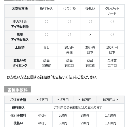
お支払方法
銀行振込
代金引換
後払い
クレジット
カード
オリジナル
○
○
○
◯
アイテム制作
無地
○
○
✕
○
アイテム購入
上限額
なし
30万円
30万円
100万円
未満
以下
以下
支払いの
商品
商品
商品
ご注文
タイミング
発送前
到着時
到着後
完了時
お支払い方法に関する詳細は「お支払い方法」をご覧ください。
各種手数料
ご注文金額
～1万円
～3万円
～10万円
10万円以上
銀行振込
ご利用の金融機関により異なります
代引手数料
440円
550円
990円
1,430円
後払い
440円
550円
990円
1,430円