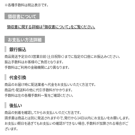
※各種手数料は税込表示です。
領収書について
領収書に関する詳細は「領収書について」をご覧ください。
お支払い方法詳細
銀行振込
商品発送予定日の3営業日前（土日祝除く）までに指定の口座にお振込みください。
振込手数料はお客様のご負担となります。
手数料はご利用の金融機関により異なります。
代金引換
商品のお届け時に配送業者へ代金をお支払いいただく方法です。
商品代・配送料の他に代引手数料がかかります。
手数料は左の各種手数料一覧をご確認ください。
後払い
商品の到着を確認してからお支払いいただく方法です。
請求書は商品とは別に発送されますので、発行から14日以内にお支払いをお願いします。
お支払い期日を過ぎてもお支払いの確認ができない場合、手数料が加算される場合がご
ざいます。