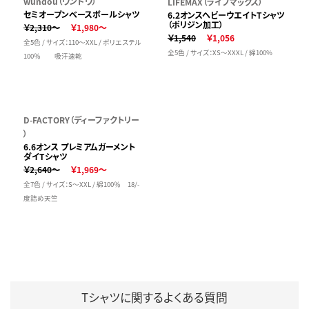
wundou（ウンドウ）
LIFEMAX（ライフマックス）
セミオープンベースボールシャツ
6.2オンスヘビーウエイトTシャツ
（ポリジン加工）
￥2,310～
￥1,980～
￥1,540
￥1,056
全5色 / サイズ：110～XXL / ポリエステル
全5色 / サイズ：XS～XXXL / 綿100%
100％ 吸汗速乾
D-FACTORY（ディーファクトリー
）
6.6オンス プレミアムガーメント
ダイTシャツ
￥2,640～
￥1,969～
全7色 / サイズ：S～XXL / 綿100％ 18/-
度詰め天竺
Tシャツに関するよくある質問