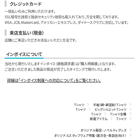
クレジットカード
一括払いのみご利用いただけます。
SSL暗号化技術と独自セキュリティ技術も取入れており、万全を期しております。
VISA、JCB、Mastercard、アメリカン・エキスプレス、ダイナースクラブに対応しています。
来店支払い（現金）
店舗にご来店いただきお支払いいただく方法です。
インボイスについて
当社から発行いたしますインボイス（適格請求書）は「購入明細書」となります。
ご注文いただきました商品の発送が完了したタイミングで発行いたします。
詳細は「インボイス制度への対応について」をご覧ください。
Tシャツ
半袖（綿・綿混紡）Tシャツ
Tシャツ
ビッグシルエットTシャツ
Tシャツ
Tシャツ全種
新着アイテム
Tシャツ
オリジナル販促・ノベルティグッズ
オリジナルスタッフウェア特集（展示会・商談会向け）