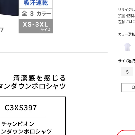
リサイクル
抗菌・防臭
左袖にはC
カラー選
サイズ選択
S