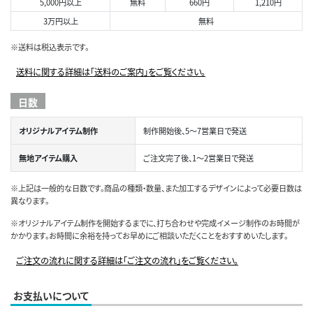
5,000円以上
無料
660円
1,210円
3万円以上
無料
※送料は税込表示です。
送料に関する詳細は「送料のご案内」をご覧ください。
日数
オリジナルアイテム制作
制作開始後、5～7営業日で発送
無地アイテム購入
ご注文完了後、1～2営業日で発送
※上記は一般的な日数です。商品の種類・数量、また加工するデザインによって必要日数は
異なります。
※オリジナルアイテム制作を開始するまでに、打ち合わせや完成イメージ制作のお時間が
かかります。お時間に余裕を持ってお早めにご相談いただくことをおすすめいたします。
ご注文の流れに関する詳細は「ご注文の流れ」をご覧ください。
お支払いについて