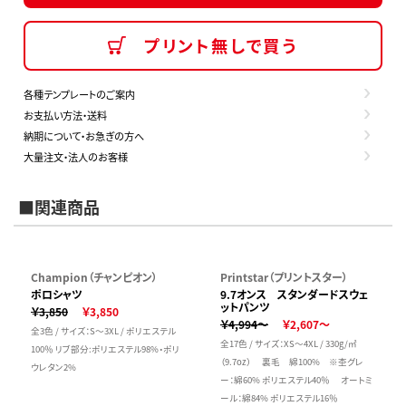
プリント無しで買う
各種テンプレートのご案内
お支払い方法・送料
納期について・お急ぎの方へ
大量注文・法人のお客様
■関連商品
Champion（チャンピオン）
Printstar（プリントスター）
ポロシャツ
9.7オンス スタンダードスウェ
ットパンツ
￥3,850
￥3,850
￥4,994～
￥2,607～
全3色 / サイズ：S～3XL / ポリエステル
全17色 / サイズ：XS～4XL / 330g/㎡
100％ リブ部分:ポリエステル98%・ポリ
（9.7oz） 裏毛 綿100% ※杢グレ
ウレタン2%
ー：綿60% ポリエステル40％ オートミ
ール：綿84% ポリエステル16％