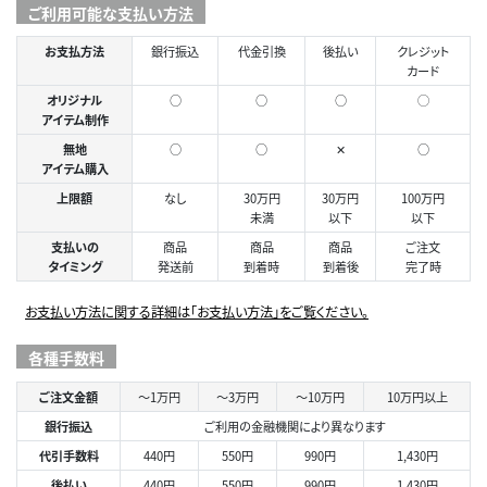
ご利用可能な支払い方法
お支払方法
銀行振込
代金引換
後払い
クレジット
カード
オリジナル
○
○
○
◯
アイテム制作
無地
○
○
✕
○
アイテム購入
上限額
なし
30万円
30万円
100万円
未満
以下
以下
支払いの
商品
商品
商品
ご注文
タイミング
発送前
到着時
到着後
完了時
お支払い方法に関する詳細は「お支払い方法」をご覧ください。
各種手数料
ご注文金額
～1万円
～3万円
～10万円
10万円以上
銀行振込
ご利用の金融機関により異なります
代引手数料
440円
550円
990円
1,430円
後払い
440円
550円
990円
1,430円