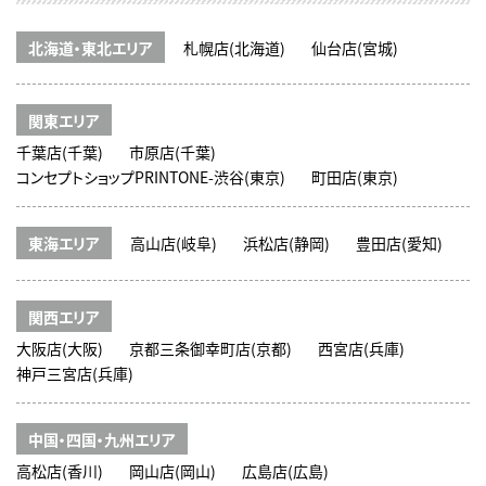
北海道・東北エリア
札幌店(北海道)
仙台店(宮城)
関東エリア
千葉店(千葉)
市原店(千葉)
コンセプトショップPRINTONE-渋谷(東京)
町田店(東京)
東海エリア
高山店(岐阜)
浜松店(静岡)
豊田店(愛知)
関西エリア
大阪店(大阪)
京都三条御幸町店(京都)
西宮店(兵庫)
神戸三宮店(兵庫)
中国・四国・九州エリア
高松店(香川)
岡山店(岡山)
広島店(広島)