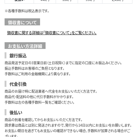
※各種手数料は税込表示です。
領収書について
領収書に関する詳細は「領収書について」をご覧ください。
お支払い方法詳細
銀行振込
商品発送予定日の3営業日前（土日祝除く）までに指定の口座にお振込みください。
振込手数料はお客様のご負担となります。
手数料はご利用の金融機関により異なります。
代金引換
商品のお届け時に配送業者へ代金をお支払いいただく方法です。
商品代・配送料の他に代引手数料がかかります。
手数料は左の各種手数料一覧をご確認ください。
後払い
商品の到着を確認してからお支払いいただく方法です。
請求書は商品とは別に発送されますので、発行から14日以内にお支払いをお願いします。
お支払い期日を過ぎてもお支払いの確認ができない場合、手数料が加算される場合がご
ざいます。