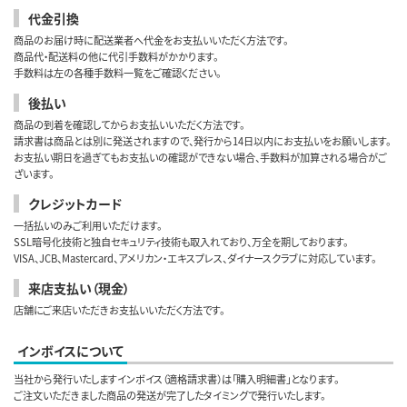
代金引換
商品のお届け時に配送業者へ代金をお支払いいただく方法です。
商品代・配送料の他に代引手数料がかかります。
手数料は左の各種手数料一覧をご確認ください。
後払い
商品の到着を確認してからお支払いいただく方法です。
請求書は商品とは別に発送されますので、発行から14日以内にお支払いをお願いします。
お支払い期日を過ぎてもお支払いの確認ができない場合、手数料が加算される場合がご
ざいます。
クレジットカード
一括払いのみご利用いただけます。
SSL暗号化技術と独自セキュリティ技術も取入れており、万全を期しております。
VISA、JCB、Mastercard、アメリカン・エキスプレス、ダイナースクラブに対応しています。
来店支払い（現金）
店舗にご来店いただきお支払いいただく方法です。
インボイスについて
当社から発行いたしますインボイス（適格請求書）は「購入明細書」となります。
ご注文いただきました商品の発送が完了したタイミングで発行いたします。