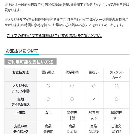
※上記は一般的な日数です。商品の種類・数量、また加工するデザインによって必要日数は
異なります。
※オリジナルアイテム制作を開始するまでに、打ち合わせや完成イメージ制作のお時間が
かかります。お時間に余裕を持ってお早めにご相談いただくことをおすすめいたします。
ご注文の流れに関する詳細は「ご注文の流れ」をご覧ください。
お支払いについて
ご利用可能な支払い方法
お支払方法
銀行振込
代金引換
後払い
クレジット
カード
オリジナル
○
○
○
◯
アイテム制作
無地
○
○
✕
○
アイテム購入
上限額
なし
30万円
30万円
100万円
未満
以下
以下
支払いの
商品
商品
商品
ご注文
タイミング
発送前
到着時
到着後
完了時