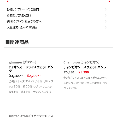
各種テンプレートのご案内
お支払い方法・送料
納期について・お急ぎの方へ
大量注文・法人のお客様
■関連商品
glimmer（グリマー）
Champion（チャンピオン）
7.7オンス ドライスウェットパン
チャンピオン スウェットパンツ
ツ
￥5,830
￥5,390
￥3,168～
￥2,299～
全3色 / サイズ：XS～3XL / ポリエステル
全4色 / サイズ：120～3L / 本体：ポリエス
100%、リブ部分：ポリエステル97%・ポリ
テル８０％ 綿２０％・リブ ：ポリエステ
ウレタン3%
ル６３％ 綿３４％ ポリウレタン３％
United Athle（ユナイテッドアス