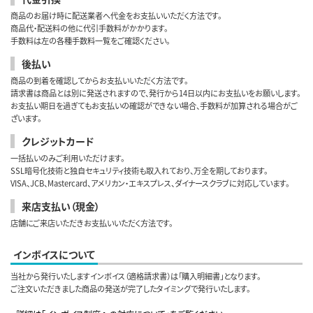
商品のお届け時に配送業者へ代金をお支払いいただく方法です。
商品代・配送料の他に代引手数料がかかります。
手数料は左の各種手数料一覧をご確認ください。
後払い
商品の到着を確認してからお支払いいただく方法です。
請求書は商品とは別に発送されますので、発行から14日以内にお支払いをお願いします。
お支払い期日を過ぎてもお支払いの確認ができない場合、手数料が加算される場合がご
ざいます。
クレジットカード
一括払いのみご利用いただけます。
SSL暗号化技術と独自セキュリティ技術も取入れており、万全を期しております。
VISA、JCB、Mastercard、アメリカン・エキスプレス、ダイナースクラブに対応しています。
来店支払い（現金）
店舗にご来店いただきお支払いいただく方法です。
インボイスについて
当社から発行いたしますインボイス（適格請求書）は「購入明細書」となります。
ご注文いただきました商品の発送が完了したタイミングで発行いたします。