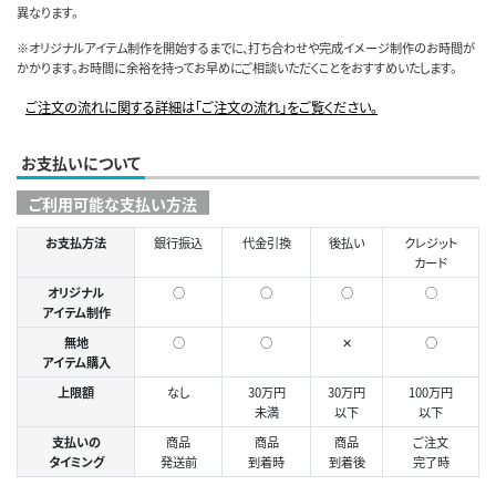
異なります。
※オリジナルアイテム制作を開始するまでに、打ち合わせや完成イメージ制作のお時間が
かかります。お時間に余裕を持ってお早めにご相談いただくことをおすすめいたします。
ご注文の流れに関する詳細は「ご注文の流れ」をご覧ください。
お支払いについて
ご利用可能な支払い方法
お支払方法
銀行振込
代金引換
後払い
クレジット
カード
オリジナル
○
○
○
◯
アイテム制作
無地
○
○
✕
○
アイテム購入
上限額
なし
30万円
30万円
100万円
未満
以下
以下
支払いの
商品
商品
商品
ご注文
タイミング
発送前
到着時
到着後
完了時