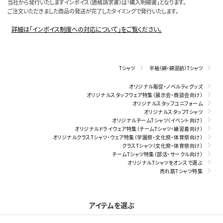
当社から発行いたしますインボイス（適格請求書）は「購入明細書」となります。
ご注文いただきました商品の発送が完了したタイミングで発行いたします。
詳細は「インボイス制度への対応について」をご覧ください。
Tシャツ
半袖（綿・綿混紡）Tシャツ
オリジナル販促・ノベルティグッズ
オリジナルスタッフウェア特集（展示会・商談会向け）
オリジナルスタッフユニフォーム
オリジナルスタッフTシャツ
オリジナルチームTシャツ（イベント向け）
オリジナルドライウェア特集（チームTシャツ・練習着向け）
オリジナルクラスTシャツ・ウェア特集（学園祭・文化祭・体育祭向け）
クラスTシャツ（文化祭・体育祭向け）
チームTシャツ特集（部活・サークル向け）
オリジナルTシャツをオンスで選ぶ
売れ筋Tシャツ特集
アイテムを選ぶ