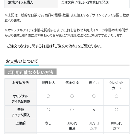
無地アイテム購入
ご注文完了後、1～2営業日で発送
※上記は一般的な日数です。商品の種類・数量、また加工するデザインによって必要日数は
異なります。
※オリジナルアイテム制作を開始するまでに、打ち合わせや完成イメージ制作のお時間が
かかります。お時間に余裕を持ってお早めにご相談いただくことをおすすめいたします。
ご注文の流れに関する詳細は「ご注文の流れ」をご覧ください。
お支払いについて
ご利用可能な支払い方法
お支払方法
銀行振込
代金引換
後払い
クレジット
カード
オリジナル
○
○
○
◯
アイテム制作
無地
○
○
✕
○
アイテム購入
上限額
なし
30万円
30万円
100万円
未満
以下
以下