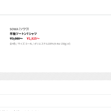
SOWA（ソウワ）
半袖ツートンTシャツ
￥3,080～
￥1,925～
全4色 / サイズ：S～4L / ポリエステル100%(4.4oz 150g/㎡)