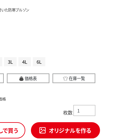
付いた防寒ブルゾン
3L
4L
6L
価格表
在庫一覧
価格
枚数
しで買う
オリジナルを作る