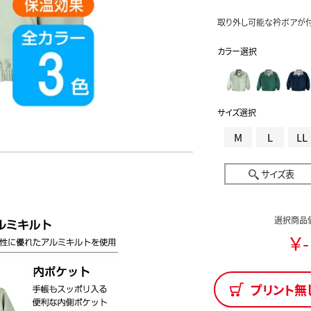
取り外し可能な衿ボアが
カラー選択
サイズ選択
M
L
LL
サイズ表
選択商品
￥-
プリント無