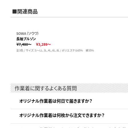
■関連商品
SOWA（ソウワ）
長袖ブルゾン
￥7,480～
￥3,289～
全3色 / サイズ：S～LL、3L、4L、6L、8L / ポリエステル65% 綿35%
作業着に関するよくある質問
オリジナル作業着は何日で届きますか？
オリジナル作業着は何枚から注文できますか？