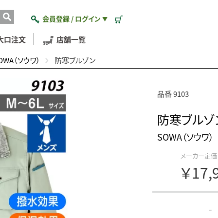
会員登録 / ログイン
▼
大口注文
店舗一覧
OWA（ソウワ）
防寒ブルゾン
品番 9103
防寒ブルゾ
SOWA（ソウワ）
メーカー定価
￥17,
-