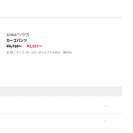
SOWA（ソウワ）
カーゴパンツ
￥6,710～
￥2,937～
全3色 / サイズ：70～130 / ポリエステル65% 綿35%