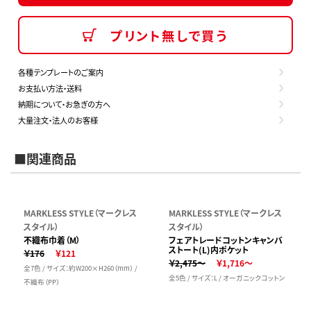
プリント無しで買う
各種テンプレートのご案内
お支払い方法・送料
納期について・お急ぎの方へ
大量注文・法人のお客様
■関連商品
MARKLESS STYLE（マークレス
MARKLESS STYLE（マークレス
スタイル）
スタイル）
不織布巾着（M）
フェアトレードコットンキャンバ
ストート(L)内ポケット
￥176
￥121
￥2,475～
￥1,716～
全7色 / サイズ：約W200×H260（mm） /
全5色 / サイズ：L / オーガニックコットン
不織布（PP）