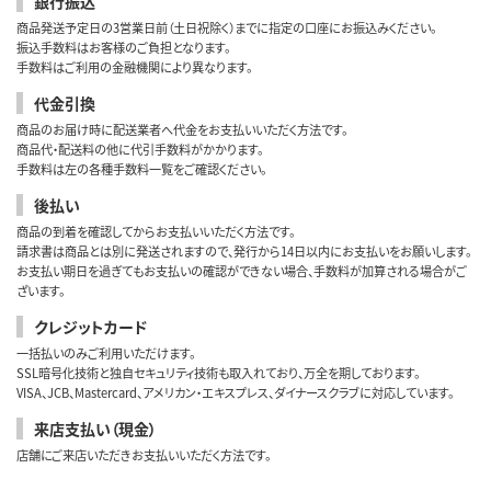
銀行振込
商品発送予定日の3営業日前（土日祝除く）までに指定の口座にお振込みください。
振込手数料はお客様のご負担となります。
手数料はご利用の金融機関により異なります。
代金引換
商品のお届け時に配送業者へ代金をお支払いいただく方法です。
商品代・配送料の他に代引手数料がかかります。
手数料は左の各種手数料一覧をご確認ください。
後払い
商品の到着を確認してからお支払いいただく方法です。
請求書は商品とは別に発送されますので、発行から14日以内にお支払いをお願いします。
お支払い期日を過ぎてもお支払いの確認ができない場合、手数料が加算される場合がご
ざいます。
クレジットカード
一括払いのみご利用いただけます。
SSL暗号化技術と独自セキュリティ技術も取入れており、万全を期しております。
VISA、JCB、Mastercard、アメリカン・エキスプレス、ダイナースクラブに対応しています。
来店支払い（現金）
店舗にご来店いただきお支払いいただく方法です。