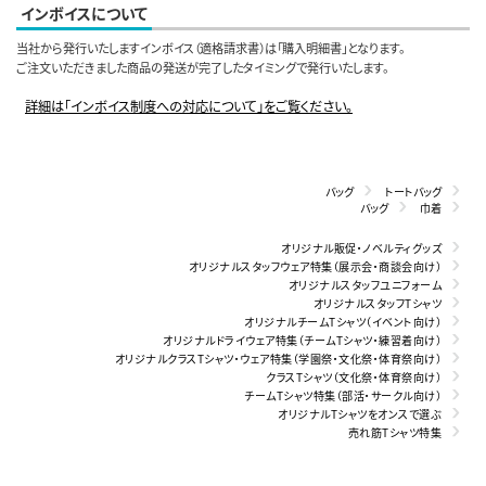
インボイスについて
当社から発行いたしますインボイス（適格請求書）は「購入明細書」となります。
ご注文いただきました商品の発送が完了したタイミングで発行いたします。
詳細は「インボイス制度への対応について」をご覧ください。
バッグ
トートバッグ
バッグ
巾着
オリジナル販促・ノベルティグッズ
オリジナルスタッフウェア特集（展示会・商談会向け）
オリジナルスタッフユニフォーム
オリジナルスタッフTシャツ
オリジナルチームTシャツ（イベント向け）
オリジナルドライウェア特集（チームTシャツ・練習着向け）
オリジナルクラスTシャツ・ウェア特集（学園祭・文化祭・体育祭向け）
クラスTシャツ（文化祭・体育祭向け）
チームTシャツ特集（部活・サークル向け）
オリジナルTシャツをオンスで選ぶ
売れ筋Tシャツ特集