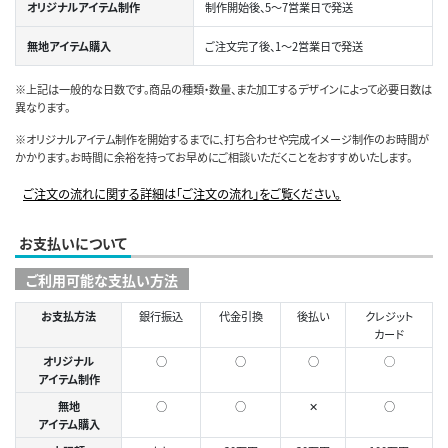
オリジナルアイテム制作
制作開始後、5～7営業日で発送
無地アイテム購入
ご注文完了後、1～2営業日で発送
※上記は一般的な日数です。商品の種類・数量、また加工するデザインによって必要日数は
異なります。
※オリジナルアイテム制作を開始するまでに、打ち合わせや完成イメージ制作のお時間が
かかります。お時間に余裕を持ってお早めにご相談いただくことをおすすめいたします。
ご注文の流れに関する詳細は「ご注文の流れ」をご覧ください。
お支払いについて
ご利用可能な支払い方法
お支払方法
銀行振込
代金引換
後払い
クレジット
カード
オリジナル
○
○
○
◯
アイテム制作
無地
○
○
✕
○
アイテム購入