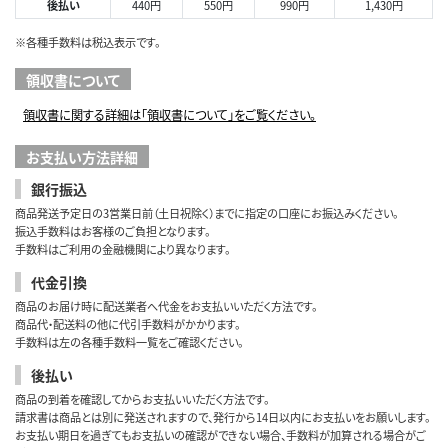
後払い
440円
550円
990円
1,430円
※各種手数料は税込表示です。
領収書について
領収書に関する詳細は「領収書について」をご覧ください。
お支払い方法詳細
銀行振込
商品発送予定日の3営業日前（土日祝除く）までに指定の口座にお振込みください。
振込手数料はお客様のご負担となります。
手数料はご利用の金融機関により異なります。
代金引換
商品のお届け時に配送業者へ代金をお支払いいただく方法です。
商品代・配送料の他に代引手数料がかかります。
手数料は左の各種手数料一覧をご確認ください。
後払い
商品の到着を確認してからお支払いいただく方法です。
請求書は商品とは別に発送されますので、発行から14日以内にお支払いをお願いします。
お支払い期日を過ぎてもお支払いの確認ができない場合、手数料が加算される場合がご