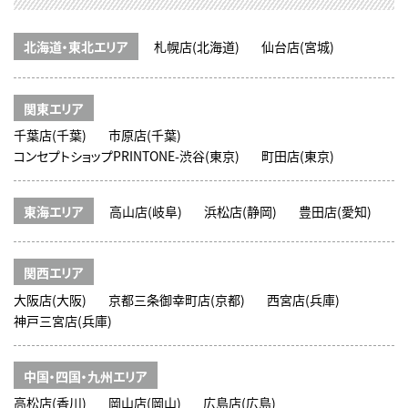
北海道・東北エリア
札幌店(北海道)
仙台店(宮城)
関東エリア
千葉店(千葉)
市原店(千葉)
コンセプトショップPRINTONE-渋谷(東京)
町田店(東京)
東海エリア
高山店(岐阜)
浜松店(静岡)
豊田店(愛知)
関西エリア
大阪店(大阪)
京都三条御幸町店(京都)
西宮店(兵庫)
神戸三宮店(兵庫)
中国・四国・九州エリア
高松店(香川)
岡山店(岡山)
広島店(広島)