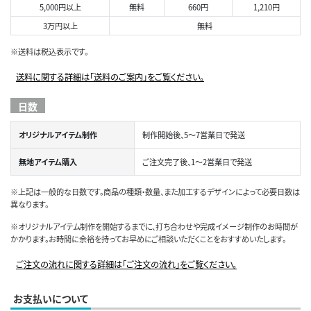
5,000円以上
無料
660円
1,210円
3万円以上
無料
※送料は税込表示です。
送料に関する詳細は「送料のご案内」をご覧ください。
日数
オリジナルアイテム制作
制作開始後、5～7営業日で発送
無地アイテム購入
ご注文完了後、1～2営業日で発送
※上記は一般的な日数です。商品の種類・数量、また加工するデザインによって必要日数は
異なります。
※オリジナルアイテム制作を開始するまでに、打ち合わせや完成イメージ制作のお時間が
かかります。お時間に余裕を持ってお早めにご相談いただくことをおすすめいたします。
ご注文の流れに関する詳細は「ご注文の流れ」をご覧ください。
お支払いについて