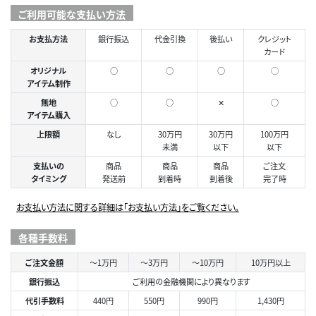
ご利用可能な支払い方法
お支払方法
銀行振込
代金引換
後払い
クレジット
カード
オリジナル
○
○
○
◯
アイテム制作
無地
○
○
✕
○
アイテム購入
上限額
なし
30万円
30万円
100万円
未満
以下
以下
支払いの
商品
商品
商品
ご注文
タイミング
発送前
到着時
到着後
完了時
お支払い方法に関する詳細は「お支払い方法」をご覧ください。
各種手数料
ご注文金額
～1万円
～3万円
～10万円
10万円以上
銀行振込
ご利用の金融機関により異なります
代引手数料
440円
550円
990円
1,430円