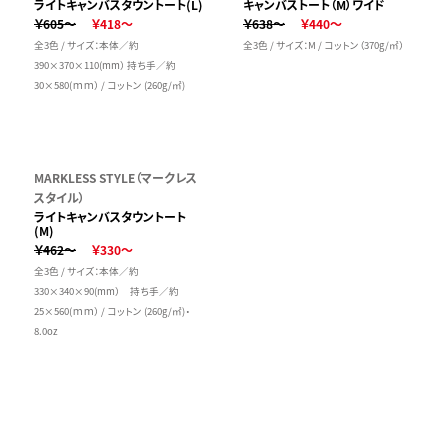
ライトキャンバスタウントート(L)
キャンバストート（M）ワイド
￥605～
￥418～
￥638～
￥440～
全3色 / サイズ：本体／約
全3色 / サイズ：M / コットン（370g/㎡）
390×370×110(mm） 持ち手／約
30×580(ｍｍ） / コットン (260g/㎡)
MARKLESS STYLE（マークレス
スタイル）
ライトキャンバスタウントート
(M)
￥462～
￥330～
全3色 / サイズ：本体／約
330×340×90(mm） 持ち手／約
25×560(ｍｍ） / コットン (260g/㎡)・
8.0oz