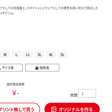
アとしての完成度と、スタイリッシュウェアとしての感性を高い次元で両立した
レッチデニム。
択
M
L
LL
3L
4L
5L
サイズ表
価格表
選択商品価格
￥-
枚数
プリント無しで買う
オリジナルを作る