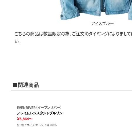
こちらの商品は数量限定の為、ご注文のタイミングによりまし
い。
■関連商品
EVENRIVER（イーブンリバー）
フレイムレジスタントブルゾン
￥6,864～
全3色 / サイズ：M～5L / 綿100％