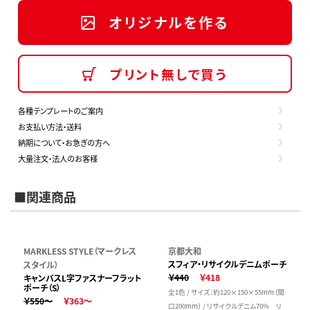
オリジナルを作る
プリント無しで買う
各種テンプレートのご案内
お支払い方法・送料
納期について・お急ぎの方へ
大量注文・法人のお客様
■関連商品
MARKLESS STYLE（マークレス
京都大和
スフィア・リサイクルデニムポーチ
スタイル）
￥440
￥418
キャンバスL字ファスナーフラット
ポーチ（S）
全1色 / サイズ：約120×150×55mm（間
￥550～
￥363～
口200mm） / リサイクルデニム70% リ