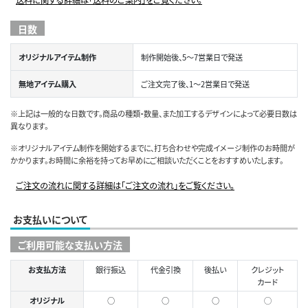
日数
オリジナルアイテム制作
制作開始後、5～7営業日で発送
無地アイテム購入
ご注文完了後、1～2営業日で発送
※上記は一般的な日数です。商品の種類・数量、また加工するデザインによって必要日数は
異なります。
※オリジナルアイテム制作を開始するまでに、打ち合わせや完成イメージ制作のお時間が
かかります。お時間に余裕を持ってお早めにご相談いただくことをおすすめいたします。
ご注文の流れに関する詳細は「ご注文の流れ」をご覧ください。
お支払いについて
ご利用可能な支払い方法
お支払方法
銀行振込
代金引換
後払い
クレジット
カード
オリジナル
○
○
○
◯