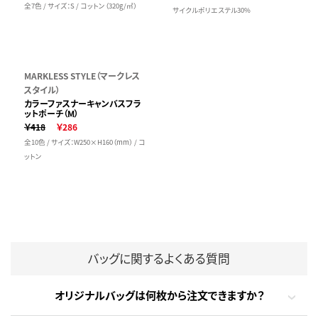
全7色 / サイズ：S / コットン（320g/㎡）
サイクルポリエステル30%
MARKLESS STYLE（マークレス
スタイル）
カラーファスナーキャンバスフラ
ットポーチ（M）
￥418
￥286
全10色 / サイズ：W250×H160（mm） / コ
ットン
バッグに関するよくある質問
オリジナルバッグは何枚から注文できますか？