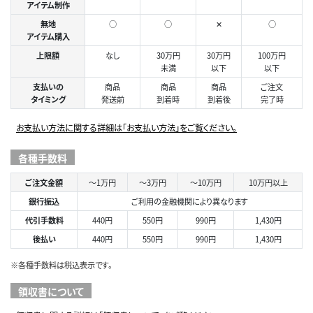
アイテム制作
無地
○
○
✕
○
アイテム購入
上限額
なし
30万円
30万円
100万円
未満
以下
以下
支払いの
商品
商品
商品
ご注文
タイミング
発送前
到着時
到着後
完了時
お支払い方法に関する詳細は「お支払い方法」をご覧ください。
各種手数料
ご注文金額
～1万円
～3万円
～10万円
10万円以上
銀行振込
ご利用の金融機関により異なります
代引手数料
440円
550円
990円
1,430円
後払い
440円
550円
990円
1,430円
※各種手数料は税込表示です。
領収書について