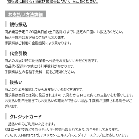
領収書に関する詳細は「領収書について」をご覧ください。
お支払い方法詳細
銀行振込
商品発送予定日の3営業日前（土日祝除く）までに指定の口座にお振込みください。
振込手数料はお客様のご負担となります。
手数料はご利用の金融機関により異なります。
代金引換
商品のお届け時に配送業者へ代金をお支払いいただく方法です。
商品代・配送料の他に代引手数料がかかります。
手数料は左の各種手数料一覧をご確認ください。
後払い
商品の到着を確認してからお支払いいただく方法です。
請求書は商品とは別に発送されますので、発行から14日以内にお支払いをお願いします。
お支払い期日を過ぎてもお支払いの確認ができない場合、手数料が加算される場合がご
ざいます。
クレジットカード
一括払いのみご利用いただけます。
SSL暗号化技術と独自セキュリティ技術も取入れており、万全を期しております。
VISA、JCB、Mastercard、アメリカン・エキスプレス、ダイナースクラブに対応しています。