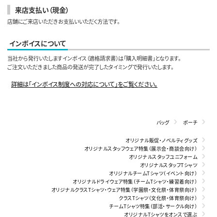
来店支払い（現金）
店舗にご来店いただきお支払いいただく方法です。
インボイスについて
当社から発行いたしますインボイス（適格請求書）は「購入明細書」となります。
ご注文いただきました商品の発送が完了したタイミングで発行いたします。
詳細は「インボイス制度への対応について」をご覧ください。
バッグ
ポーチ
オリジナル販促・ノベルティグッズ
オリジナルスタッフウェア特集（展示会・商談会向け）
オリジナルスタッフユニフォーム
オリジナルスタッフTシャツ
オリジナルチームTシャツ（イベント向け）
オリジナルドライウェア特集（チームTシャツ・練習着向け）
オリジナルクラスTシャツ・ウェア特集（学園祭・文化祭・体育祭向け）
クラスTシャツ（文化祭・体育祭向け）
チームTシャツ特集（部活・サークル向け）
オリジナルTシャツをオンスで選ぶ