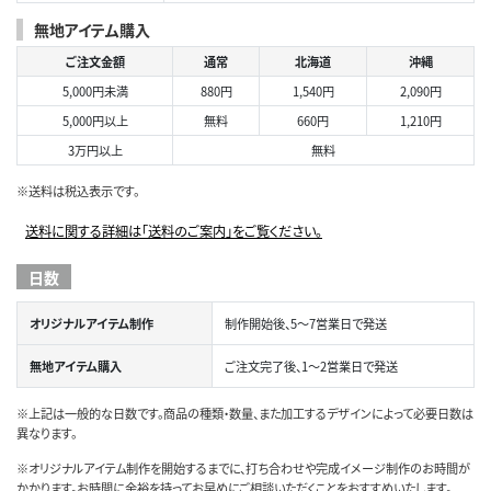
無地アイテム購入
ご注文金額
通常
北海道
沖縄
5,000円未満
880円
1,540円
2,090円
5,000円以上
無料
660円
1,210円
3万円以上
無料
※送料は税込表示です。
送料に関する詳細は「送料のご案内」をご覧ください。
日数
オリジナルアイテム制作
制作開始後、5～7営業日で発送
無地アイテム購入
ご注文完了後、1～2営業日で発送
※上記は一般的な日数です。商品の種類・数量、また加工するデザインによって必要日数は
異なります。
※オリジナルアイテム制作を開始するまでに、打ち合わせや完成イメージ制作のお時間が
かかります。お時間に余裕を持ってお早めにご相談いただくことをおすすめいたします。