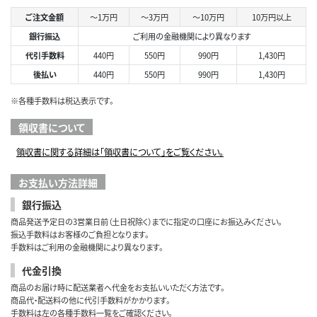
ご注文金額
～1万円
～3万円
～10万円
10万円以上
銀行振込
ご利用の金融機関により異なります
代引手数料
440円
550円
990円
1,430円
後払い
440円
550円
990円
1,430円
※各種手数料は税込表示です。
領収書について
領収書に関する詳細は「領収書について」をご覧ください。
お支払い方法詳細
銀行振込
商品発送予定日の3営業日前（土日祝除く）までに指定の口座にお振込みください。
振込手数料はお客様のご負担となります。
手数料はご利用の金融機関により異なります。
代金引換
商品のお届け時に配送業者へ代金をお支払いいただく方法です。
商品代・配送料の他に代引手数料がかかります。
手数料は左の各種手数料一覧をご確認ください。