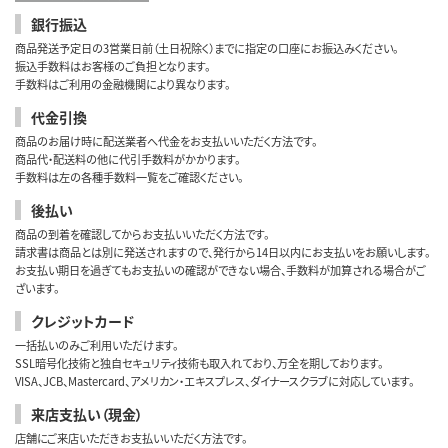
銀行振込
商品発送予定日の3営業日前（土日祝除く）までに指定の口座にお振込みください。
振込手数料はお客様のご負担となります。
手数料はご利用の金融機関により異なります。
代金引換
商品のお届け時に配送業者へ代金をお支払いいただく方法です。
商品代・配送料の他に代引手数料がかかります。
手数料は左の各種手数料一覧をご確認ください。
後払い
商品の到着を確認してからお支払いいただく方法です。
請求書は商品とは別に発送されますので、発行から14日以内にお支払いをお願いします。
お支払い期日を過ぎてもお支払いの確認ができない場合、手数料が加算される場合がご
ざいます。
クレジットカード
一括払いのみご利用いただけます。
SSL暗号化技術と独自セキュリティ技術も取入れており、万全を期しております。
VISA、JCB、Mastercard、アメリカン・エキスプレス、ダイナースクラブに対応しています。
来店支払い（現金）
店舗にご来店いただきお支払いいただく方法です。