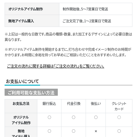
オリジナルアイテム制作
制作開始後、5～7営業日で発送
無地アイテム購入
ご注文完了後、1～2営業日で発送
※上記は一般的な日数です。商品の種類・数量、また加工するデザインによって必要日数は
異なります。
※オリジナルアイテム制作を開始するまでに、打ち合わせや完成イメージ制作のお時間が
かかります。お時間に余裕を持ってお早めにご相談いただくことをおすすめいたします。
ご注文の流れに関する詳細は「ご注文の流れ」をご覧ください。
お支払いについて
ご利用可能な支払い方法
お支払方法
銀行振込
代金引換
後払い
クレジット
カード
オリジナル
○
○
○
◯
アイテム制作
無地
○
○
✕
○
アイテム購入