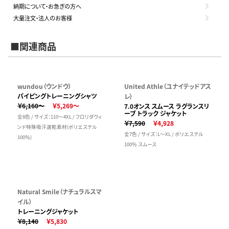
納期について・お急ぎの方へ
大量注文・法人のお客様
■関連商品
wundou（ウンドウ）
United Athle（ユナイテッドアス
パイピングトレーニングシャツ
レ）
￥6,160～
￥5,269～
7.0オンス スムース ラグランスリ
ーブ トラック ジャケット
全8色 / サイズ：110～4XL / フロリダウィ
￥7,590
￥4,928
ンド特殊吸汗速乾素材(ポリエステル
全7色 / サイズ：L～XL / ポリエステル
100％)
100％ スムース
Natural Smile（ナチュラルスマ
イル）
トレーニングジャケット
￥8,140
￥5,830