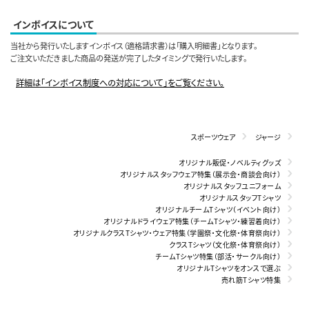
インボイスについて
当社から発行いたしますインボイス（適格請求書）は「購入明細書」となります。
ご注文いただきました商品の発送が完了したタイミングで発行いたします。
詳細は「インボイス制度への対応について」をご覧ください。
スポーツウェア
ジャージ
オリジナル販促・ノベルティグッズ
オリジナルスタッフウェア特集（展示会・商談会向け）
オリジナルスタッフユニフォーム
オリジナルスタッフTシャツ
オリジナルチームTシャツ（イベント向け）
オリジナルドライウェア特集（チームTシャツ・練習着向け）
オリジナルクラスTシャツ・ウェア特集（学園祭・文化祭・体育祭向け）
クラスTシャツ（文化祭・体育祭向け）
チームTシャツ特集（部活・サークル向け）
オリジナルTシャツをオンスで選ぶ
売れ筋Tシャツ特集