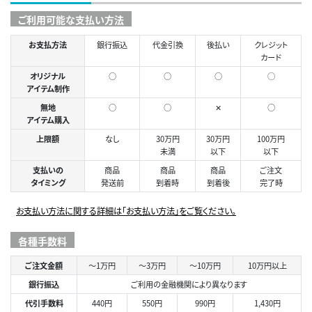
ご利用可能な支払い方法
お支払方法
銀行振込
代金引換
後払い
クレジット
カード
オリジナル
○
○
○
◯
アイテム制作
無地
○
○
✕
○
アイテム購入
上限額
なし
30万円
30万円
100万円
未満
以下
以下
支払いの
商品
商品
商品
ご注文
タイミング
発送前
到着時
到着後
完了時
お支払い方法に関する詳細は「お支払い方法」をご覧ください。
各種手数料
ご注文金額
～1万円
～3万円
～10万円
10万円以上
銀行振込
ご利用の金融機関により異なります
代引手数料
440円
550円
990円
1,430円