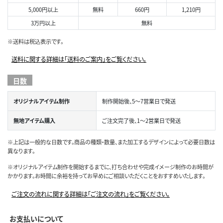
5,000円以上
無料
660円
1,210円
3万円以上
無料
※送料は税込表示です。
送料に関する詳細は「送料のご案内」をご覧ください。
日数
オリジナルアイテム制作
制作開始後、5～7営業日で発送
無地アイテム購入
ご注文完了後、1～2営業日で発送
※上記は一般的な日数です。商品の種類・数量、また加工するデザインによって必要日数は
異なります。
※オリジナルアイテム制作を開始するまでに、打ち合わせや完成イメージ制作のお時間が
かかります。お時間に余裕を持ってお早めにご相談いただくことをおすすめいたします。
ご注文の流れに関する詳細は「ご注文の流れ」をご覧ください。
お支払いについて