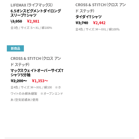
CROSS & STITCH（クロス アン
LIFEMAX（ライフマックス）
6.5オンスピグメントダイロング
ド ステッチ）
スリーブTシャツ
タイダイTシャツ
\3,950
￥2,981
￥3,740
￥2,442
全3色 / サイズ：S～XL / 綿100%
全4色 / サイズ：M～XXL / 綿100％
新商品
CROSS & STITCH（クロス アン
ド ステッチ）
マックスウェイトオーバーサイズT
シャツ5分袖
￥2,200～
￥1,353～
全4色 / サイズ：M～XXL / 綿100 ※ホ
ワイトのみ綿糸縫製 ※オープンエンド
糸（空気紡績糸）使用