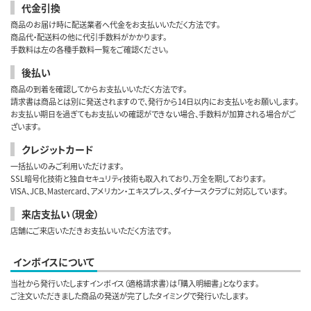
代金引換
商品のお届け時に配送業者へ代金をお支払いいただく方法です。
商品代・配送料の他に代引手数料がかかります。
手数料は左の各種手数料一覧をご確認ください。
後払い
商品の到着を確認してからお支払いいただく方法です。
請求書は商品とは別に発送されますので、発行から14日以内にお支払いをお願いします。
お支払い期日を過ぎてもお支払いの確認ができない場合、手数料が加算される場合がご
ざいます。
クレジットカード
一括払いのみご利用いただけます。
SSL暗号化技術と独自セキュリティ技術も取入れており、万全を期しております。
VISA、JCB、Mastercard、アメリカン・エキスプレス、ダイナースクラブに対応しています。
来店支払い（現金）
店舗にご来店いただきお支払いいただく方法です。
インボイスについて
当社から発行いたしますインボイス（適格請求書）は「購入明細書」となります。
ご注文いただきました商品の発送が完了したタイミングで発行いたします。