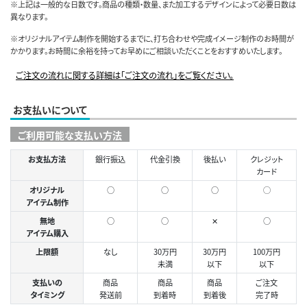
※上記は一般的な日数です。商品の種類・数量、また加工するデザインによって必要日数は
異なります。
※オリジナルアイテム制作を開始するまでに、打ち合わせや完成イメージ制作のお時間が
かかります。お時間に余裕を持ってお早めにご相談いただくことをおすすめいたします。
ご注文の流れに関する詳細は「ご注文の流れ」をご覧ください。
お支払いについて
ご利用可能な支払い方法
お支払方法
銀行振込
代金引換
後払い
クレジット
カード
オリジナル
○
○
○
◯
アイテム制作
無地
○
○
✕
○
アイテム購入
上限額
なし
30万円
30万円
100万円
未満
以下
以下
支払いの
商品
商品
商品
ご注文
タイミング
発送前
到着時
到着後
完了時