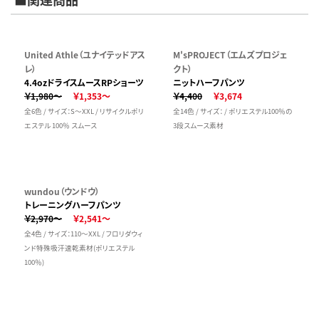
United Athle（ユナイテッドアス
M'sPROJECT（エムズプロジェ
レ）
クト）
4.4ozドライスムースRPショーツ
ニットハーフパンツ
￥1,980～
￥1,353～
￥4,400
￥3,674
全6色 / サイズ：S～XXL / リサイクルポリ
全14色 / サイズ： / ポリエステル100％の
エステル 100％ スムース
3段スムース素材
wundou（ウンドウ）
トレーニングハーフパンツ
￥2,970～
￥2,541～
全4色 / サイズ：110～XXL / フロリダウィ
ンド特殊吸汗速乾素材(ポリエステル
100％)