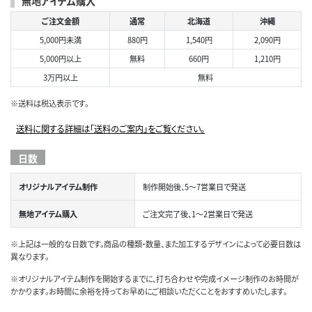
無地アイテム購入
ご注文金額
通常
北海道
沖縄
5,000円未満
880円
1,540円
2,090円
5,000円以上
無料
660円
1,210円
3万円以上
無料
※送料は税込表示です。
送料に関する詳細は「送料のご案内」をご覧ください。
日数
オリジナルアイテム制作
制作開始後、5～7営業日で発送
無地アイテム購入
ご注文完了後、1～2営業日で発送
※上記は一般的な日数です。商品の種類・数量、また加工するデザインによって必要日数は
異なります。
※オリジナルアイテム制作を開始するまでに、打ち合わせや完成イメージ制作のお時間が
かかります。お時間に余裕を持ってお早めにご相談いただくことをおすすめいたします。