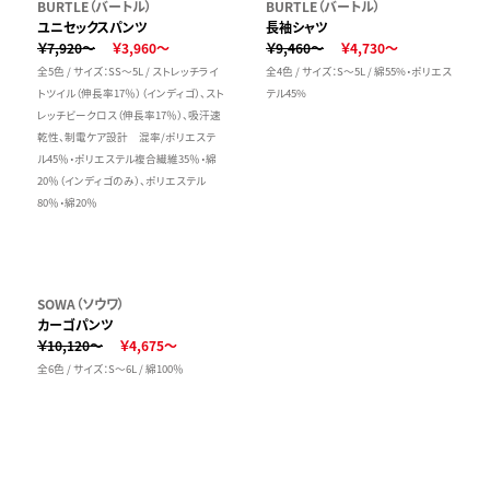
BURTLE（バートル）
BURTLE（バートル）
ユニセックスパンツ
長袖シャツ
￥7,920～
￥3,960～
￥9,460～
￥4,730～
全5色 / サイズ：SS～5L / ストレッチライ
全4色 / サイズ：S～5L / 綿55%・ポリエス
トツイル（伸長率17％）（インディゴ）、スト
テル45%
レッチビークロス（伸長率17％）、吸汗速
乾性、制電ケア設計 混率/ポリエステ
ル45％・ポリエステル複合繊維35％・綿
20％（インディゴのみ）、ポリエステル
80％・綿20％
SOWA（ソウワ）
カーゴパンツ
￥10,120～
￥4,675～
全6色 / サイズ：S～6L / 綿100％