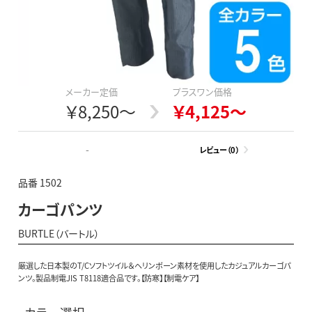
メーカー定価
プラスワン価格
￥8,250～
￥4,125～
-
レビュー（0）
品番 1502
カーゴパンツ
BURTLE（バートル）
厳選した日本製のT/Cソフトツイル＆ヘリンボーン素材を使用したカジュアルカーゴパ
ンツ。製品制電JIS T8118適合品です。【防寒】【制電ケア】