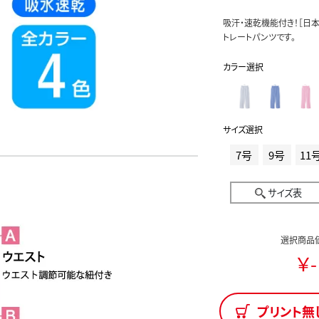
吸汗・速乾機能付き！［日
トレートパンツです。
カラー選択
サイズ選択
7号
9号
11
サイズ表
選択商品
￥-
プリント無