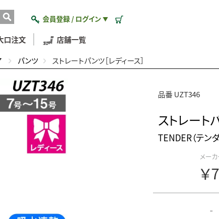
会員登録 / ログイン
▼
大口注文
店舗一覧
ア
パンツ
ストレートパンツ［レディース］
品番 UZT346
ストレートパ
TENDER（テン
メーカ
￥7
-