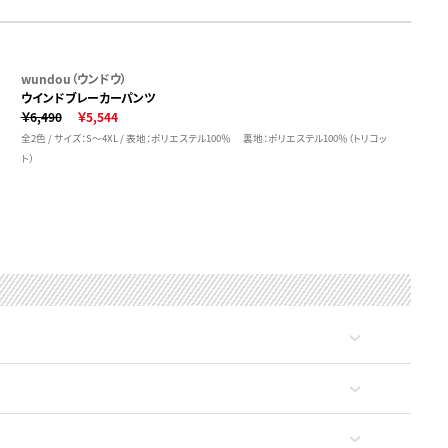
wundou（ウンドウ）
ウインドブレーカーパンツ
￥6,490
￥5,544
全2色 / サイズ：S～4XL / 表地：ポリエステル100％ 裏地：ポリエステル100％（トリコッ
ト）