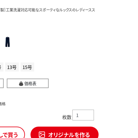
本製］工業洗濯対応可能なスポーティなルックスのレディースス
号
13号
15号
価格表
価格
枚数
しで買う
オリジナルを作る