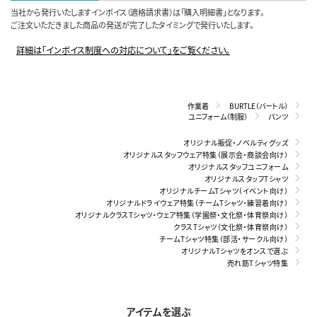
当社から発行いたしますインボイス（適格請求書）は「購入明細書」となります。
ご注文いただきました商品の発送が完了したタイミングで発行いたします。
詳細は「インボイス制度への対応について」をご覧ください。
作業着
BURTLE（バートル）
ユニフォーム（制服）
パンツ
オリジナル販促・ノベルティグッズ
オリジナルスタッフウェア特集（展示会・商談会向け）
オリジナルスタッフユニフォーム
オリジナルスタッフTシャツ
オリジナルチームTシャツ（イベント向け）
オリジナルドライウェア特集（チームTシャツ・練習着向け）
オリジナルクラスTシャツ・ウェア特集（学園祭・文化祭・体育祭向け）
クラスTシャツ（文化祭・体育祭向け）
チームTシャツ特集（部活・サークル向け）
オリジナルTシャツをオンスで選ぶ
売れ筋Tシャツ特集
アイテムを選ぶ