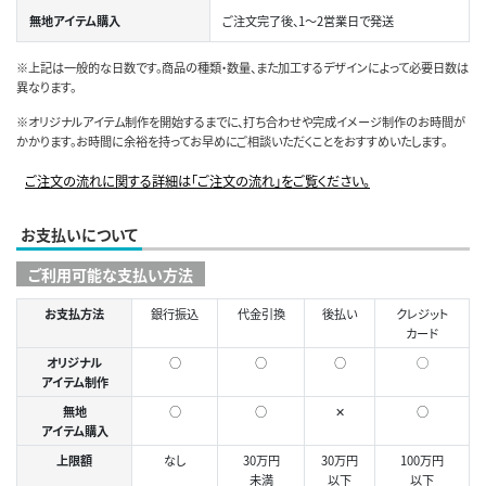
無地アイテム購入
ご注文完了後、1～2営業日で発送
※上記は一般的な日数です。商品の種類・数量、また加工するデザインによって必要日数は
異なります。
※オリジナルアイテム制作を開始するまでに、打ち合わせや完成イメージ制作のお時間が
かかります。お時間に余裕を持ってお早めにご相談いただくことをおすすめいたします。
ご注文の流れに関する詳細は「ご注文の流れ」をご覧ください。
お支払いについて
ご利用可能な支払い方法
お支払方法
銀行振込
代金引換
後払い
クレジット
カード
オリジナル
○
○
○
◯
アイテム制作
無地
○
○
✕
○
アイテム購入
上限額
なし
30万円
30万円
100万円
未満
以下
以下