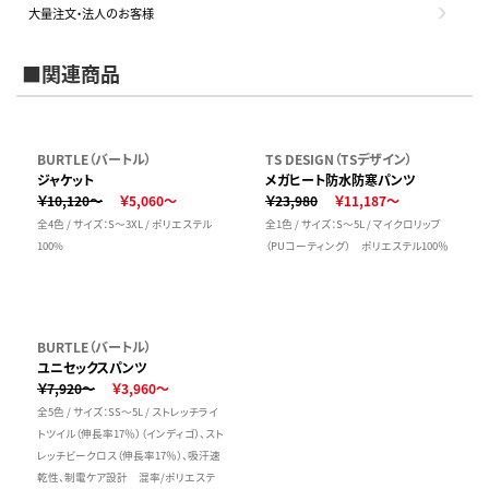
大量注文・法人のお客様
■関連商品
BURTLE（バートル）
TS DESIGN（TSデザイン）
ジャケット
メガヒート防水防寒パンツ
￥10,120～
￥5,060～
￥23,980
￥11,187～
全4色 / サイズ：S～3XL / ポリエステル
全1色 / サイズ：S～5L / マイクロリップ
100%
（PUコーティング） ポリエステル100％
BURTLE（バートル）
ユニセックスパンツ
￥7,920～
￥3,960～
全5色 / サイズ：SS～5L / ストレッチライ
トツイル（伸長率17％）（インディゴ）、スト
レッチビークロス（伸長率17％）、吸汗速
乾性、制電ケア設計 混率/ポリエステ