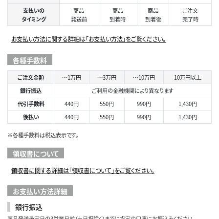
支払いの
商品
商品
商品
ご注文
タイミング
発送前
到着時
到着後
完了時
お支払い方法に関する詳細は「お支払い方法」をご覧ください。
各種手数料
ご注文金額
～1万円
～3万円
～10万円
10万円以上
銀行振込
ご利用の金融機関により異なります
代引手数料
440円
550円
990円
1,430円
後払い
440円
550円
990円
1,430円
※各種手数料は税込表示です。
領収書について
領収書に関する詳細は「領収書について」をご覧ください。
お支払い方法詳細
銀行振込
商品発送予定日の3営業日前（土日祝除く）までに指定の口座にお振込みください。