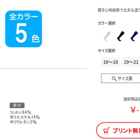
履き心地抜群で丈夫な造り
カラー選択
サイズ選択
16～18
19～21
サイズ表
選択商品
￥-
プリント無