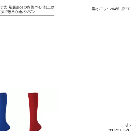
素材：コットン84％ ポリエ
オ
オリジナルク