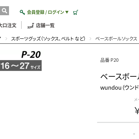
会員登録 / ログイン
▼
大口注文
店舗一覧
ア
スポーツグッズ（ソックス、ベルト など）
ベースボールソックス
品番 P20
ベースボー
wundou（ウンド
メ
-