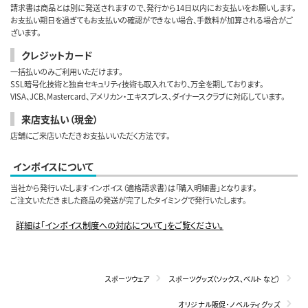
請求書は商品とは別に発送されますので、発行から14日以内にお支払いをお願いします。
お支払い期日を過ぎてもお支払いの確認ができない場合、手数料が加算される場合がご
ざいます。
クレジットカード
一括払いのみご利用いただけます。
SSL暗号化技術と独自セキュリティ技術も取入れており、万全を期しております。
VISA、JCB、Mastercard、アメリカン・エキスプレス、ダイナースクラブに対応しています。
来店支払い（現金）
店舗にご来店いただきお支払いいただく方法です。
インボイスについて
当社から発行いたしますインボイス（適格請求書）は「購入明細書」となります。
ご注文いただきました商品の発送が完了したタイミングで発行いたします。
詳細は「インボイス制度への対応について」をご覧ください。
スポーツウェア
スポーツグッズ（ソックス、ベルト など）
オリジナル販促・ノベルティグッズ