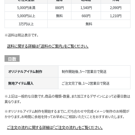
5,000円未満
880円
1,540円
2,090円
5,000円以上
無料
660円
1,210円
3万円以上
無料
※送料は税込表示です。
送料に関する詳細は「送料のご案内」をご覧ください。
日数
オリジナルアイテム制作
制作開始後、5～7営業日で発送
無地アイテム購入
ご注文完了後、1～2営業日で発送
※上記は一般的な日数です。商品の種類・数量、また加工するデザインによって必要日数は
異なります。
※オリジナルアイテム制作を開始するまでに、打ち合わせや完成イメージ制作のお時間が
かかります。お時間に余裕を持ってお早めにご相談いただくことをおすすめいたします。
ご注文の流れに関する詳細は「ご注文の流れ」をご覧ください。